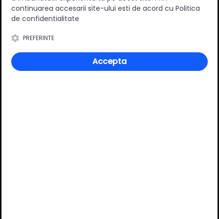
continuarea accesarii site-ului esti de acord cu Politica
de confidentialitate
Întrebări și răspunsuri
PREFERINTE
Accepta
Ai o nelămurire?
Pune o întrebare despre produs.
Adaugă întrebarea
VĂ RECOMANDĂM ȘI