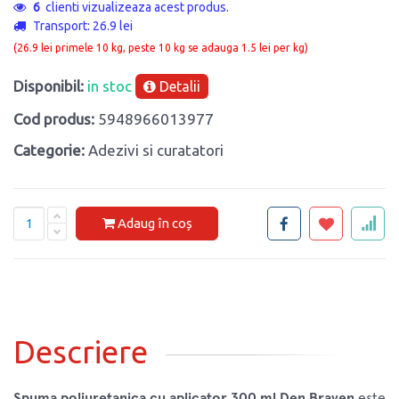
6
clienti vizualizeaza acest produs.
Transport: 26.9 lei
(26.9 lei primele 10 kg, peste 10 kg se adauga 1.5 lei per kg)
Disponibil:
in stoc
Detalii
Cod produs:
5948966013977
Categorie:
Adezivi si curatatori
Adaug în coș
Descriere
Spuma poliuretanica cu aplicator 300 ml Den Braven
este