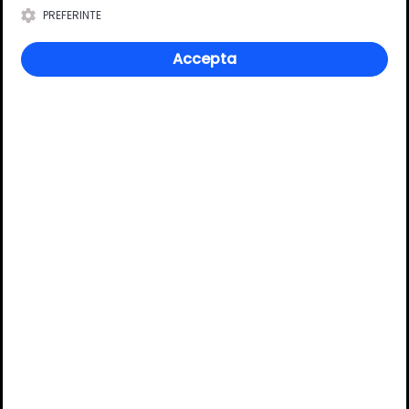
PREFERINTE
Respecta indicatiile producatorului privind timpul de
intarire si uscare.
Accepta
Review-uri
Deții sau ai utilizat produsul?
Spune-ți părerea acordând o nota produsului
Adaugă un review
Ratingul general al produsului