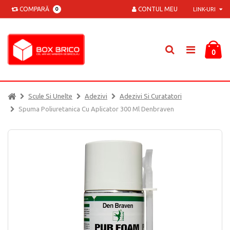
COMPARĂ
CONTUL MEU
0
LINK-URI
0
Scule Si Unelte
Adezivi
Adezivi Si Curatatori
Spuma Poliuretanica Cu Aplicator 300 Ml Denbraven