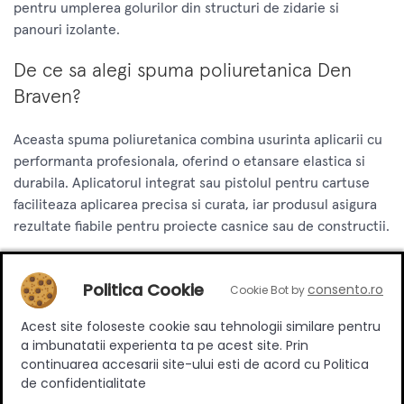
pentru umplerea golurilor din structuri de zidarie si
panouri izolante.
De ce sa alegi spuma poliuretanica Den
Braven?
Aceasta spuma poliuretanica combina usurinta aplicarii cu
performanta profesionala, oferind o etansare elastica si
durabila. Aplicatorul integrat sau pistolul pentru cartuse
faciliteaza aplicarea precisa si curata, iar produsul asigura
rezultate fiabile pentru proiecte casnice sau de constructii.
Instructiuni rapida de aplicare
Politica Cookie
consento.ro
Cookie Bot by
Inainte de aplicare, asigura suprafata sa fie curata si fara
Acest site foloseste cookie sau tehnologii similare pentru
urme de praf, ulei sau grasime. Agita bine tubul inainte de
a imbunatatii experienta ta pe acest site. Prin
utilizare si pozitioneaza aplicatorul corect. Aplica spuma in
continuarea accesarii site-ului esti de acord cu Politica
rost sau gol in straturi corespunzatoare, iar pentru o
de confidentialitate
etansare optima umidifica usor locul aplicarii cu apa.