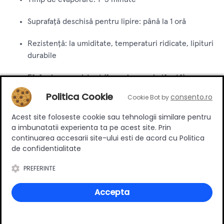
Suprafață deschisă pentru lipire: până la 1 oră
Rezistență: la umiditate, temperaturi ridicate, lipituri
durabile
Fără miros persistent (formulare mai plăcută)
Politica Cookie
consento.ro
Cookie Bot by
Spray-Kon B707 este soluția optimă pentru proiecte de
mobilier sau amenajări care necesită lipire precisă și
Acest site foloseste cookie sau tehnologii similare pentru
durabilă. Poate fi utilizat la dublarea blaturilor, montarea
a imbunatatii experienta ta pe acest site. Prin
canturilor ABS, lipirea laminatelor decorative sau fixarea
continuarea accesarii site-ului esti de acord cu Politica
diferitelor materiale pe suporturi rigide. Prin aplicarea
de confidentialitate
corectă – pulverizare pe ambele părți, așteptare de
PREFERINTE
evaporare și apoi presare – se obține o lipitură solidă și
rezistentă.
Accepta