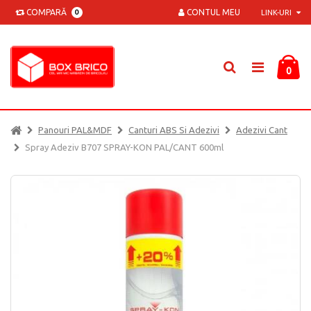
COMPARĂ
CONTUL MEU
0
LINK-URI
0
Panouri PAL&MDF
Canturi ABS Si Adezivi
Adezivi Cant
Spray Adeziv B707 SPRAY-KON PAL/CANT 600ml