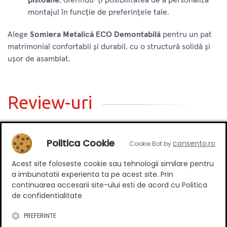
montajul în funcție de preferințele tale.
Alege
Somiera Metalică ECO Demontabilă
pentru un pat
matrimonial confortabil și durabil, cu o structură solidă și
ușor de asamblat.
Review-uri
Politica Cookie
consento.ro
Cookie Bot by
Deții sau ai utilizat produsul?
Spune-ți părerea acordând o nota produsului
Acest site foloseste cookie sau tehnologii similare pentru
a imbunatatii experienta ta pe acest site. Prin
continuarea accesarii site-ului esti de acord cu Politica
de confidentialitate
Adaugă un review
PREFERINTE