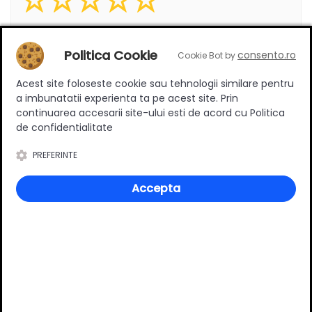
0
(0 review-uri)
Politica Cookie
consento.ro
Cookie Bot by
Acest site foloseste cookie sau tehnologii similare pentru
Întrebări și răspunsuri
a imbunatatii experienta ta pe acest site. Prin
continuarea accesarii site-ului esti de acord cu Politica
de confidentialitate
Adaugă întrebarea
PREFERINTE
Accepta
P*
Păruș ***
23/10/2024
Dețin o bibliotecă de la IKEIA. Doresc să montez polițe
suplimentare folosind gaurille, diam. 3.5, existente în