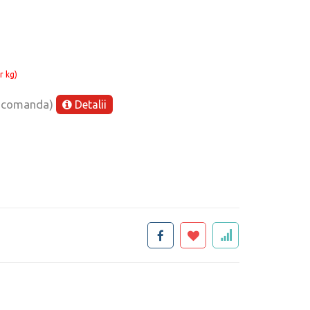
r kg)
e comanda)
Detalii