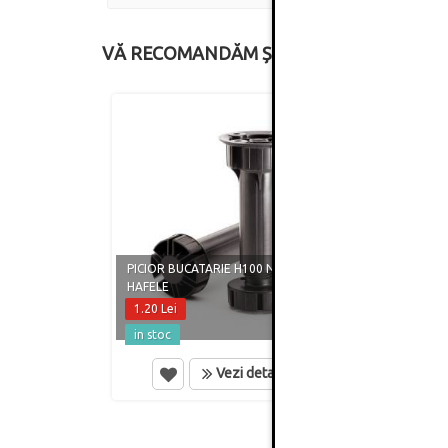
VĂ RECOMANDĂM ȘI
PICIOR BUCATARIE H100 NEGRU
PICIO
HAFELE
HAFEL
1.20 Lei
1.60 
in stoc
in st
Vezi detalii