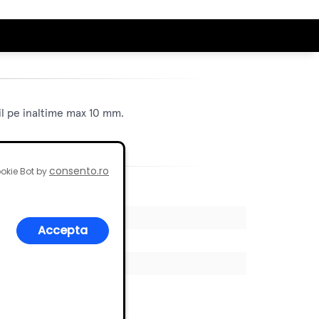
bil pe inaltime max 10 mm.
consento.ro
okie Bot by
Accepta