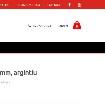
PRE NOI
BLOG BOXBRICO
CONTACT
0757277953
Contact
0
 mm, argintiu
rebare