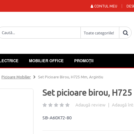
CONTUL MEU
DES
LECTRICE
MOBILIER OFFICE
PROMOȚII
Picioare Mobilier
Set Picioare Birou, H725 Mm, Argintiu
Set picioare birou, H725
Adaugă review
|
Adaugă înt
SB-A60X72-80