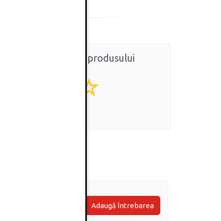
Ratingul general al produsului
0
(0 review-uri)
Adaugă întrebarea