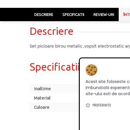
DESCRIERE
SPECIFICATII
REVIEW-URI
ÎNT
Descriere
Set picioare birou metalic ,vopsit electrostatic a
Specificatii
Acest site foloseste c
imbunatatii experienta
Inaltime
site-ului esti de acord
Material
PREFERINTE
Culoare