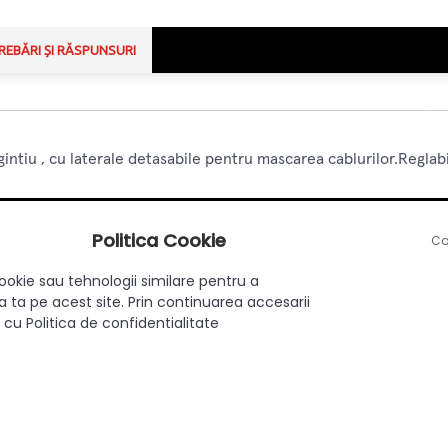
REBĂRI ȘI RĂSPUNSURI
rgintiu , cu laterale detasabile pentru mascarea cablurilor.Regla
Politica Cookie
Co
ookie sau tehnologii similare pentru a
 ta pe acest site. Prin continuarea accesarii
725 mm
 cu Politica de confidentialitate
Otel
Argintiu