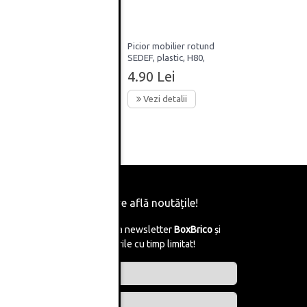
ru
Picior mobilier rotund
m,
SEDEF, plastic, H80,
inisaj
finisaj negru
4.90 Lei
Vezi detalii
Fii primul care află noutățile!
Abonează-te la newsletter
BoxBrico
și
află de reducerile cu timp limitat!