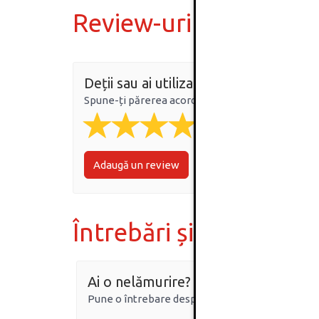
Review-uri
Deții sau ai utilizat produsul?
Spune-ți părerea acordând o nota produsului
Adaugă un review
Întrebări și răspunsur
Ai o nelămurire?
Pune o întrebare despre produs.