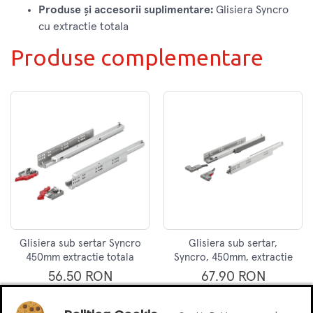
Produse şi accesorii suplimentare:
Glisiera Syncro
cu extractie totala
Produse complementare
Glisiera sub sertar Syncro
Glisiera sub sertar,
450mm extractie totala
Syncro, 450mm, extractie
Hafele
totala, push to open,
56.50 RON
67.90 RON
Hafele
Adauga in cos
Adauga in cos