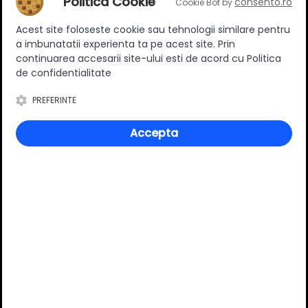
Politica Cookie
consento.ro
Cookie Bot by
Acest site foloseste cookie sau tehnologii similare pentru
a imbunatatii experienta ta pe acest site. Prin
continuarea accesarii site-ului esti de acord cu Politica
de confidentialitate
Specificatii
PREFERINTE
Accepta
Lungime nominala (mm)
450 mm
Material
Otel
Culoare
Alb
Tip sertar
Inalt
Inaltime
175 mm