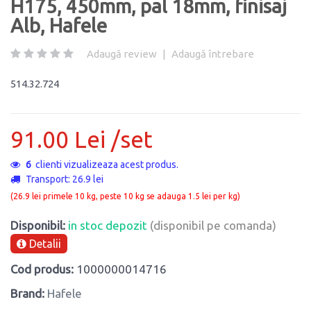
H175, 450mm, pal 18mm, finisaj
Alb, Hafele
Adaugă review
|
Adaugă întrebare
514.32.724
91.00 Lei /set
6
clienti vizualizeaza acest produs.
Transport: 26.9 lei
(26.9 lei primele 10 kg, peste 10 kg se adauga 1.5 lei per kg)
Disponibil:
in stoc depozit
(disponibil pe comanda)
Detalii
Cod produs:
1000000014716
Brand:
Hafele