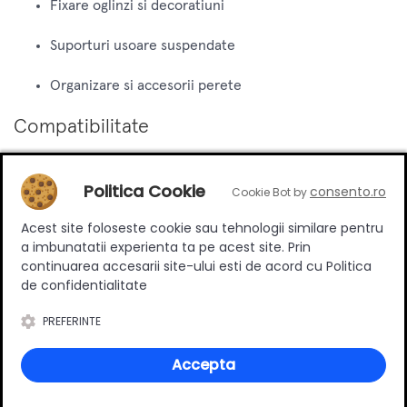
Fixare oglinzi si decoratiuni
Suporturi usoare suspendate
Organizare si accesorii perete
Compatibilitate
Potrivit pentru beton, caramida plina, caramida cu goluri,
Politica Cookie
consento.ro
Cookie Bot by
BCA si placi din gips-carton.
Acest site foloseste cookie sau tehnologii similare pentru
a imbunatatii experienta ta pe acest site. Prin
Review-uri
continuarea accesarii site-ului esti de acord cu Politica
de confidentialitate
PREFERINTE
Deții sau ai utilizat produsul?
Accepta
Spune-ți părerea acordând o nota produsului