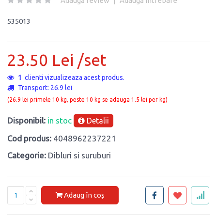
Adaugă review
|
Adaugă întrebare
535013
23.50 Lei /set
5
clienti vizualizeaza acest produs.
Transport: 26.9 lei
(26.9 lei primele 10 kg, peste 10 kg se adauga 1.5 lei per kg)
Disponibil:
in stoc
Detalii
Cod produs:
4048962237221
Categorie:
Dibluri si suruburi
Adaug în coș