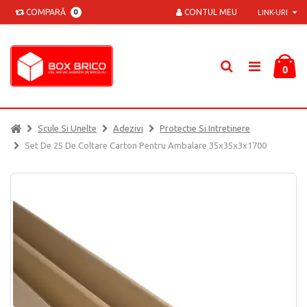
COMPARĂ
CONTUL MEU
0
LINK-URI
0
Scule Si Unelte
Adezivi
Protectie Si Intretinere
Set De 25 De Coltare Carton Pentru Ambalare 35x35x3x1700