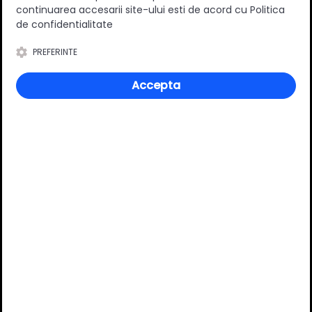
continuarea accesarii site-ului esti de acord cu Politica
Adaugă un review
de confidentialitate
PREFERINTE
Ratingul general al produsului
Accepta
0
(0 review-uri)
Întrebări și răspunsuri
Ai o nelămurire?
Pune o întrebare despre produs.
Adaugă întrebarea