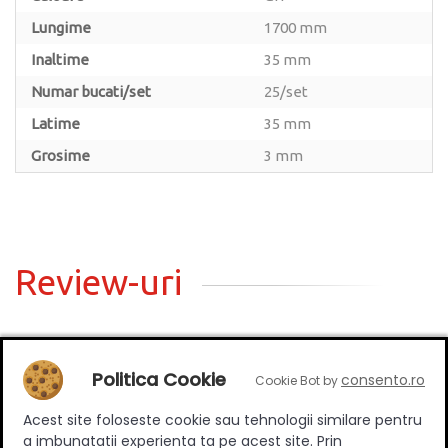
Lungime
1700 mm
Inaltime
35 mm
Numar bucati/set
25/set
Latime
35 mm
Grosime
3 mm
Review-uri
Deții sau ai utilizat produsul?
Politica Cookie
consento.ro
Cookie Bot by
Spune-ți părerea acordând o nota produsului
Acest site foloseste cookie sau tehnologii similare pentru
a imbunatatii experienta ta pe acest site. Prin