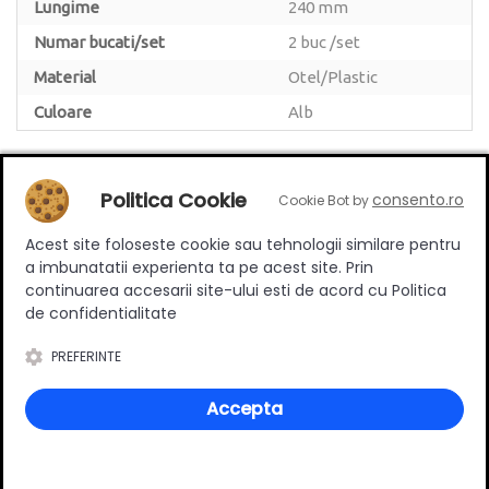
Lungime
240 mm
Numar bucati/set
2 buc /set
Material
Otel/Plastic
Culoare
Alb
Politica Cookie
consento.ro
Cookie Bot by
Review-uri
Acest site foloseste cookie sau tehnologii similare pentru
a imbunatatii experienta ta pe acest site. Prin
continuarea accesarii site-ului esti de acord cu Politica
de confidentialitate
Deții sau ai utilizat produsul?
PREFERINTE
Spune-ți părerea acordând o nota produsului
Accepta
Adaugă un review