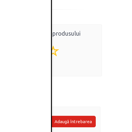
Ratingul general al produsului
0
(0 review-uri)
Adaugă întrebarea