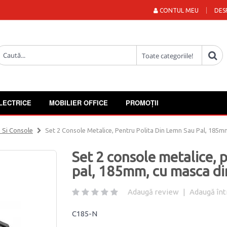
CONTUL MEU
DES
LECTRICE
MOBILIER OFFICE
PROMOȚII
 Si Console
Set 2 Console Metalice, Pentru Polita Din Lemn Sau Pal, 185m
Set 2 console metalice, 
pal, 185mm, cu masca din
Adaugă review
|
Adaugă înt
C185-N