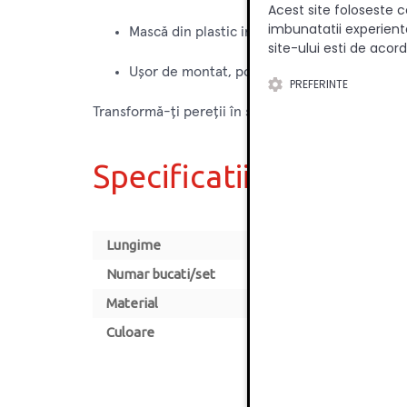
Acest site foloseste c
imbunatatii experienta
Mască din plastic inclusă pentru un aspect 
site-ului esti de acord
Ușor de montat, potrivite pentru uz casnic 
PREFERINTE
Transformă-ți pereții în spații funcționale și stila
Specificatii
Lungime
Numar bucati/set
Material
Culoare