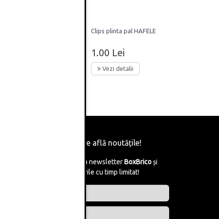
ilo
Clips plinta pal HAFELE
1.00 Lei
Vezi detalii
Fii primul care află noutățile!
Abonează-te la newsletter
BoxBrico
și
află de reducerile cu timp limitat!