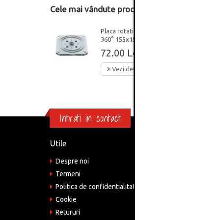
Cele mai vândute produse din această catego
Placa rotativa mobila
360° 155x155x10.5 150
KG
72.00 Lei
Vezi detalii
Intrati in contact
Utile
Informa
Despre noi
Adre
Bucu
Termeni
Politica de confidentialitate
Tele
075
Cookie
Retururi
Emai