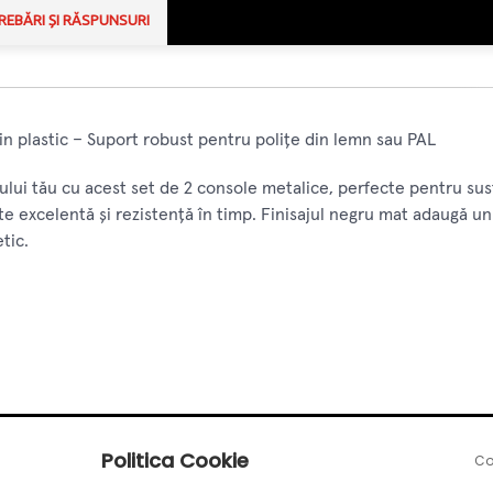
REBĂRI ȘI RĂSPUNSURI
n plastic – Suport robust pentru polițe din lemn sau PAL
lui tău cu acest set de 2 console metalice, perfecte pentru sus
e excelentă și rezistență în timp. Finisajul negru mat adaugă un 
tic.
Politica Cookie
Co
 industriale sau minimaliste