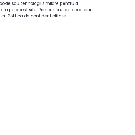
ookie sau tehnologii similare pentru a
 ta pe acest site. Prin continuarea accesarii
uniform și curat
 cu Politica de confidentialitate
sau comercial
te cu aceste console de înaltă calitate!
168 mm
2 buc /set
Otel/Plastic
Negru