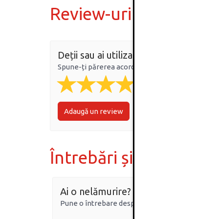
Review-uri
Deții sau ai utilizat produsul?
Spune-ți părerea acordând o nota produsului
Adaugă un review
Întrebări și răspunsur
Ai o nelămurire?
Pune o întrebare despre produs.