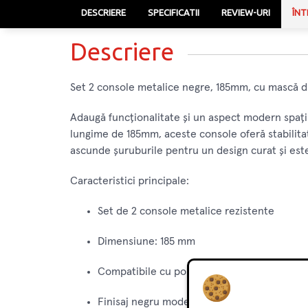
DESCRIERE
SPECIFICATII
REVIEW-URI
ÎNT
Descriere
Set 2 console metalice negre, 185mm, cu mască di
Adaugă funcționalitate și un aspect modern spațiu
lungime de 185mm, aceste console oferă stabilitat
ascunde șuruburile pentru un design curat și este
Caracteristici principale:
Set de 2 console metalice rezistente
Dimensiune: 185 mm
Compatibile cu polițe din lemn sau PAL
Finisaj negru modern, ideal pentru decoruri