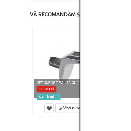
VĂ RECOMANDĂM ȘI
SET S
SET SUPORT POLITA GL (100 BUCATI)
BUCAT
51.50 Lei
6.50 
stoc limitat
in st
Vezi detalii