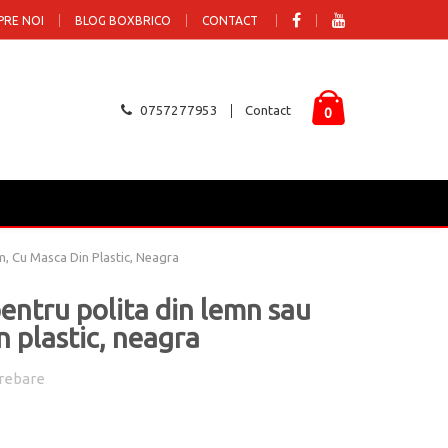
PRE NOI
BLOG BOXBRICO
CONTACT
0757277953
Contact
0
m, Cu Masca Din Plastic, Neagra
pentru polita din lemn sau
 plastic, neagra
rebare