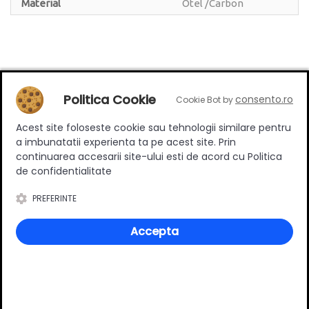
Material
Otel /Carbon
Review-uri
Politica Cookie
consento.ro
Cookie Bot by
Acest site foloseste cookie sau tehnologii similare pentru
a imbunatatii experienta ta pe acest site. Prin
Deții sau ai utilizat produsul?
continuarea accesarii site-ului esti de acord cu Politica
Spune-ți părerea acordând o nota produsului
de confidentialitate
PREFERINTE
Adaugă un review
Accepta
Ratingul general al produsului