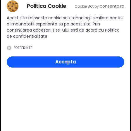
Politica Cookie
consento.ro
Cookie Bot by
Adaugă un review
Acest site foloseste cookie sau tehnologii similare pentru
a imbunatatii experienta ta pe acest site. Prin
Ratingul general al produsului
continuarea accesarii site-ului esti de acord cu Politica
de confidentialitate
PREFERINTE
0
(0 review-uri)
Accepta
Întrebări și răspunsuri
Ai o nelămurire?
Pune o întrebare despre produs.
Adaugă întrebarea