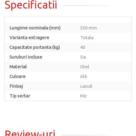
Specificatii
Lungime nominala (mm)
550 mm
Varianta extragere
Totala
Capacitate portanta (kg)
40
Suruburi incluse
Da
Material
Otel
Culoare
Alb
Finisaj
Lacuit
Tip sertar
Mic
Review-uri