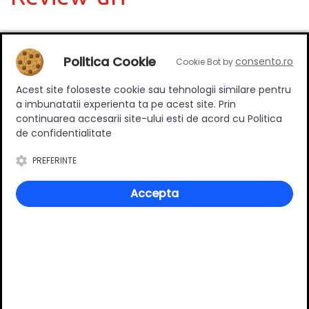
Deții sau ai utilizat produsul?
Politica Cookie
consento.ro
Cookie Bot by
Spune-ți părerea acordând o nota produsului
Acest site foloseste cookie sau tehnologii similare pentru
a imbunatatii experienta ta pe acest site. Prin
continuarea accesarii site-ului esti de acord cu Politica
de confidentialitate
Adaugă un review
PREFERINTE
Ratingul general al produsului
Accepta
0
(0 review-uri)