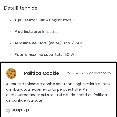
Detalii tehnice:
Tipul senzorului:
Atingere (tactil)
Mod instalare:
Incastrat
Tensiune de lucru (Voltaj):
12 V / 24 V
Putere maxima suportata:
60 W
Functie dimare (reglare intensitate):
Da
Politica Cookie
consento.ro
Cookie Bot by
Culoare finisaj:
Crom
Acest site foloseste cookie sau tehnologii similare pentru
a imbunatatii experienta ta pe acest site. Prin
Lungime cablu inclus:
1.5 m
continuarea accesarii site-ului esti de acord cu Politica
de confidentialitate
Tip conectori:
MINI
PREFERINTE