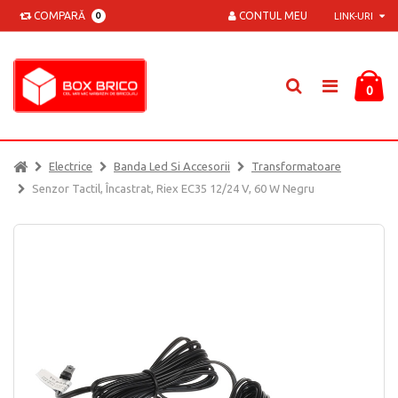
COMPARĂ
CONTUL MEU
0
LINK-URI
0
Electrice
Banda Led Si Accesorii
Transformatoare
Senzor Tactil, Încastrat, Riex EC35 12/24 V, 60 W Negru