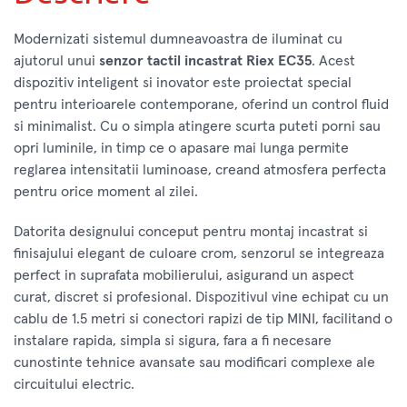
Modernizati sistemul dumneavoastra de iluminat cu
ajutorul unui
senzor tactil incastrat Riex EC35
. Acest
dispozitiv inteligent si inovator este proiectat special
pentru interioarele contemporane, oferind un control fluid
si minimalist. Cu o simpla atingere scurta puteti porni sau
opri luminile, in timp ce o apasare mai lunga permite
reglarea intensitatii luminoase, creand atmosfera perfecta
pentru orice moment al zilei.
Datorita designului conceput pentru montaj incastrat si
finisajului elegant de culoare crom, senzorul se integreaza
perfect in suprafata mobilierului, asigurand un aspect
curat, discret si profesional. Dispozitivul vine echipat cu un
cablu de 1.5 metri si conectori rapizi de tip MINI, facilitand o
instalare rapida, simpla si sigura, fara a fi necesare
cunostinte tehnice avansate sau modificari complexe ale
circuitului electric.