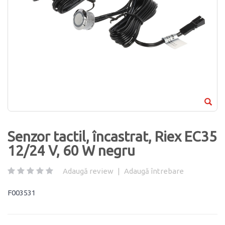
Senzor tactil, încastrat, Riex EC35
12/24 V, 60 W negru
Adaugă review
|
Adaugă întrebare
F003531