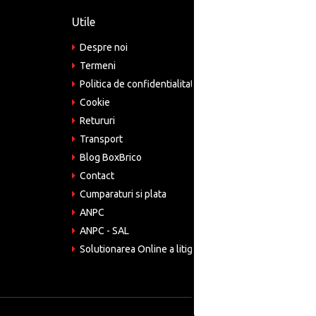
Utile
Informa
Despre noi
Adre
Bucu
Termeni
Politica de confidentialitate
Tele
075
Cookie
Retururi
Emai
come
Transport
Blog BoxBrico
CIF:
RO4
Contact
Cumparaturi si plata
ANPC
ANPC - SAL
Solutionarea Online a litigiilor