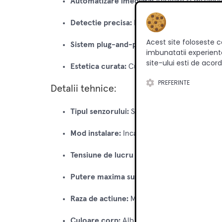
Automatizare imediata:
Activare si dezactiv
Detectie precisa:
Distanta de lucru de pana 
Acest site foloseste c
Sistem plug-and-play MINI:
Cablurile de 1 
imbunatatii experienta
site-ului esti de acord
Estetica curata:
Culoarea alba si designul c
PREFERINTE
Detalii tehnice:
Tipul senzorului:
Senzor de usa (proximitate
Mod instalare:
Incastrat sau Pe suprafata (ap
Tensiune de lucru (Voltaj):
12 V / 24 V
Putere maxima suportata:
60 W
Raza de actiune:
Max. 6 cm
Culoare corp:
Alb