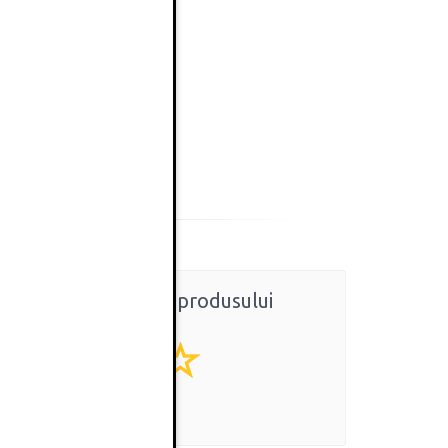
Ratingul general al produsului
0
(0 review-uri)