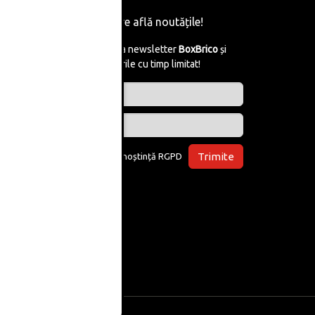
Fii primul care află noutățile!
Abonează-te la newsletter
BoxBrico
și
află de reducerile cu timp limitat!
Trimite
Am luat la cunoștință
RGPD