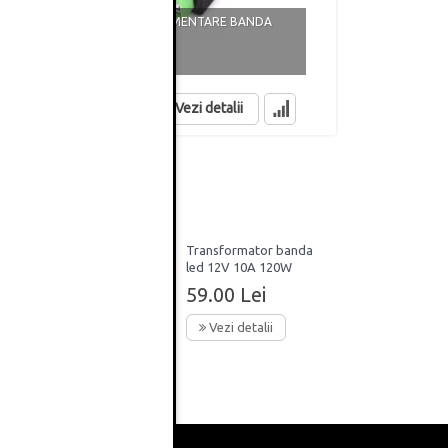
TRANSFORMA
MUFA TATA ALIMENTARE BANDA
10A 120W
2.90 Lei
59.00 Lei
in stoc
in stoc
Vezi detalii
banda
Transformator banda
or
led 12V 10A 120W
59.00 Lei
Vezi detalii