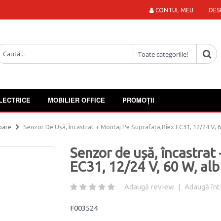
CONTUL MEU
DES
LECTRICE
MOBILIER OFFICE
PROMOȚII
oare
Senzor De Ușă, Încastrat + Montaj Pe Suprafață,Riex EC31, 12/24 V, 
Senzor de ușă, încastrat
EC31, 12/24 V, 60 W, alb
Adaugă review
|
Adaugă înt
F003524