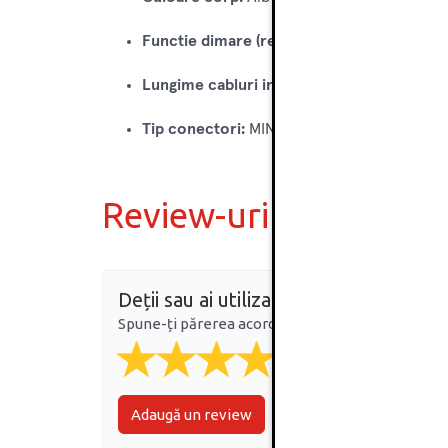
Functie dimare (reglare intensitate):
Nu
Lungime cabluri incluse:
1 m
Tip conectori:
MINI
Review-uri
Deții sau ai utilizat produsul?
Spune-ți părerea acordând o nota produsului
Adaugă un review