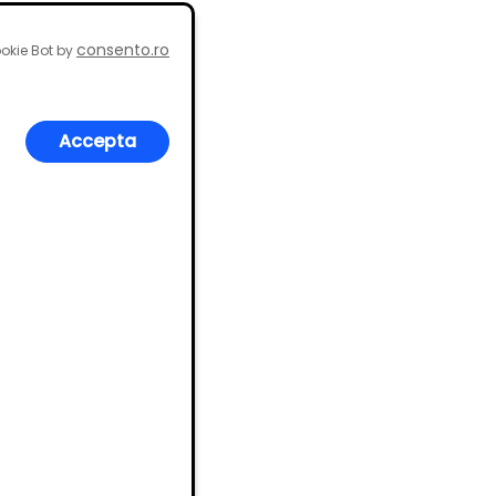
consento.ro
okie Bot by
e lucru.
Accepta