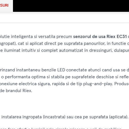
NSURI
utie inteligenta si versatila precum
senzorul de usa Riex EC31
d
ngropat), cat si aplicat direct pe suprafata panourilor, in functie
 iluminat intuitiv si complet automatizat in dressinguri, dulapur
rinzand instantaneu benzile LED conectate atunci cand usa se de
 o performanta optima si stabila pe suprafetele deschise si refl
onexiune electrica sigura, rapida si de tip plug-and-play. Produsu
 de brandul Riex.
instalarea ingropata (incastrata) sau cea pe suprafata (aplicata).