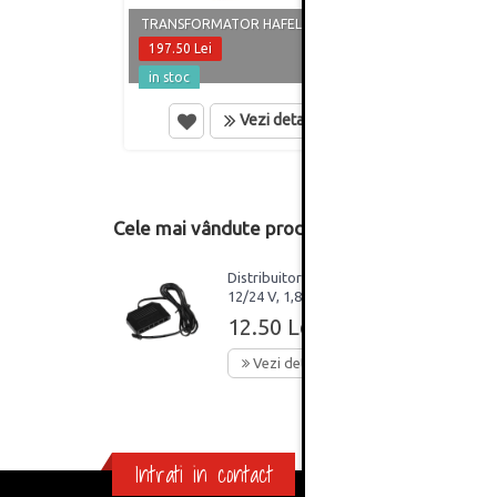
CABLU
TRANSFORMATOR HAFELE 60 W
TRAN
197.50 Lei
16.50
in stoc
in st
Vezi detalii
Cele mai vândute produse din această catego
Distribuitor DC 6 ieșiri
12/24 V, 1,8 m, Riex
EC91 conectori MINI
12.50 Lei
Vezi detalii
Intrati in contact