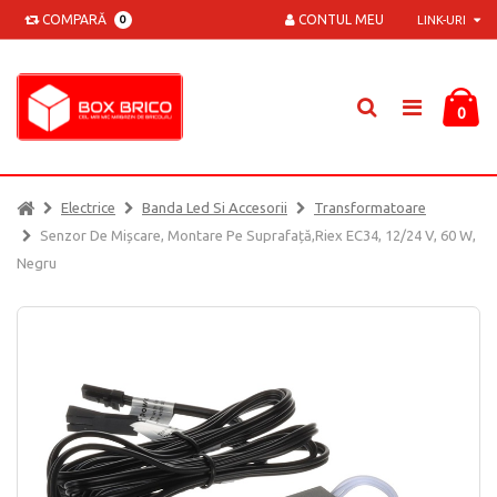
COMPARĂ
CONTUL MEU
0
LINK-URI
0
Electrice
Banda Led Si Accesorii
Transformatoare
Senzor De Mișcare, Montare Pe Suprafață,Riex EC34, 12/24 V, 60 W,
Negru