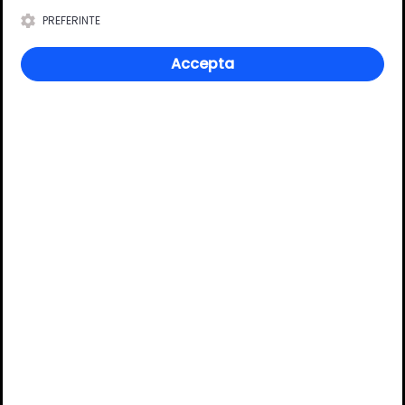
Lungime cabluri incluse:
1 m
PREFERINTE
Tip conectori:
MINI
Accepta
Review-uri
Deții sau ai utilizat produsul?
Spune-ți părerea acordând o nota produsului
Adaugă un review
Ratingul general al produsului