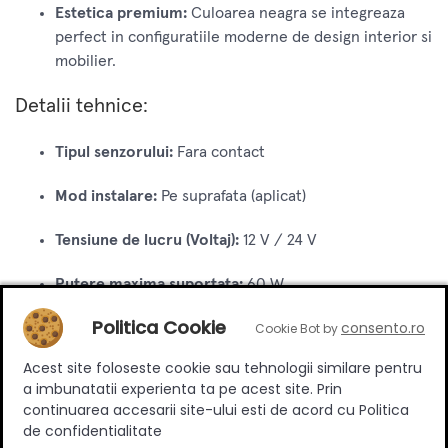
Estetica premium:
Culoarea neagra se integreaza
perfect in configuratiile moderne de design interior si
mobilier.
Detalii tehnice:
Tipul senzorului:
Fara contact
Mod instalare:
Pe suprafata (aplicat)
Tensiune de lucru (Voltaj):
12 V / 24 V
Putere maxima suportata:
60 W
Politica Cookie
consento.ro
Cookie Bot by
Raza de actiune (distanta lucru):
Max. 6 cm
Acest site foloseste cookie sau tehnologii similare pentru
Culoare corp:
Negru
a imbunatatii experienta ta pe acest site. Prin
continuarea accesarii site-ului esti de acord cu Politica
Functie dimare (reglare intensitate):
Nu
de confidentialitate