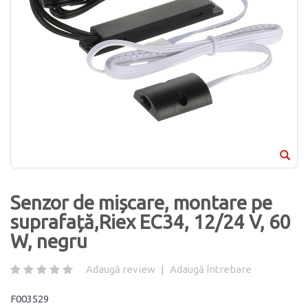
Senzor de mișcare, montare pe
suprafață,Riex EC34, 12/24 V, 60
W, negru
Adaugă review
|
Adaugă întrebare
F003529