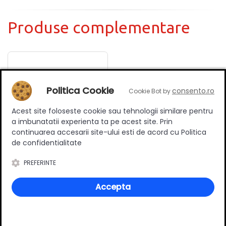
Produse complementare
Politica Cookie
consento.ro
Cookie Bot by
Acest site foloseste cookie sau tehnologii similare pentru
a imbunatatii experienta ta pe acest site. Prin
continuarea accesarii site-ului esti de acord cu Politica
de confidentialitate
Scurgator vase
PREFERINTE
incorporabil, 2 nivele,
Regular, corp 800 mm,
103.50 RON
Accepta
Hafele
Adauga in cos