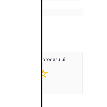
Ratingul general al produsului
0
(0 review-uri)