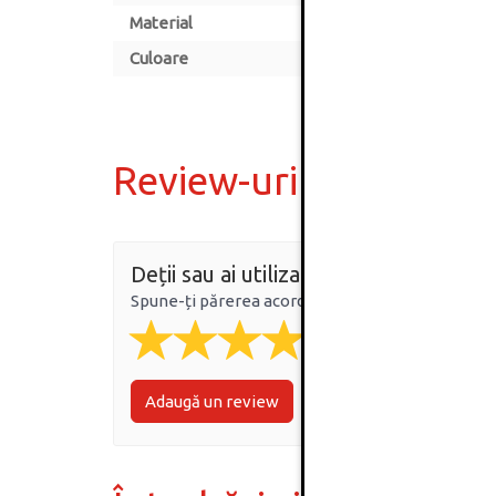
Material
Culoare
Review-uri
Deții sau ai utilizat produsul?
Spune-ți părerea acordând o nota produsului
Adaugă un review