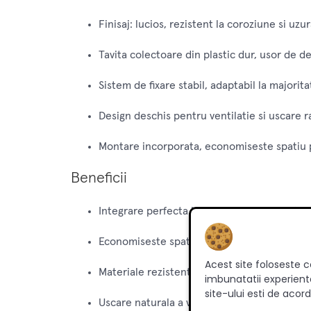
Finisaj: lucios, rezistent la coroziune si uzu
Tavita colectoare din plastic dur, usor de de
Sistem de fixare stabil, adaptabil la majorit
Design deschis pentru ventilatie si uscare r
Montare incorporata, economiseste spatiu 
Beneficii
Integrare perfecta in mobilierul de bucatar
Economiseste spatiu si pastreaza aspectul o
Acest site foloseste c
Materiale rezistente si durabile, usor de int
imbunatatii experienta
site-ului esti de acord
Uscare naturala a vaselor datorita designului