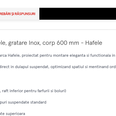
REBĂRI ȘI RĂSPUNSURI
ele, gratare Inox, corp 600 mm - Hafele
rca Hafele, proiectat pentru montare eleganta si functionala in
irect in dulapul suspendat, optimizand spatiul si mentinand ord
raft inferior pentru farfurii si boluri)
apuri suspendate standard
tate superioara