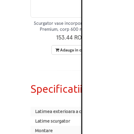
Scurgator vase incorporabil, 2 nivele,
Scurga
Premium, corp 600 mm, Hafele
Re
153.44 RON
Adauga in cos
Specificatii
Latimea exterioara a corpului [mm]
Latime scurgator
Montare