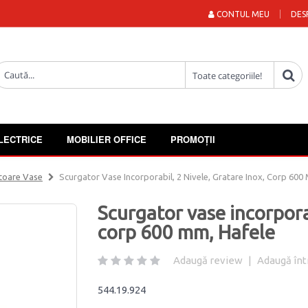
CONTUL MEU
DES
LECTRICE
MOBILIER OFFICE
PROMOȚII
toare Vase
Scurgator Vase Incorporabil, 2 Nivele, Gratare Inox, Corp 600
Scurgator vase incorporab
corp 600 mm, Hafele
Adaugă review
|
Adaugă înt
544.19.924