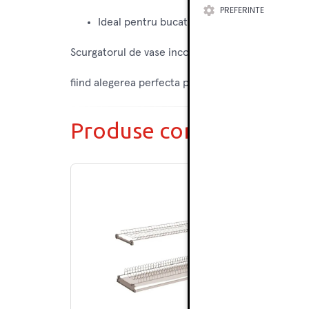
PREFERINTE
Ideal pentru bucatarii moderne si minimalis
Scurgatorul de vase incorporabil Hafele pentru 
fiind alegerea perfecta pentru cei care doresc o s
Produse complementar