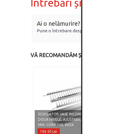
Întrebări și răspunsur
Ai o nelămurire?
Pune o întrebare despre produs.
VĂ RECOMANDĂM ȘI
SCURGATOR VASE INCORPORABIL,
SCURG
DOUA NIVELE, AJUSTABIL 430 - 480
DOUA 
MM, CORP 500, INOX
MM, C
106.50 Lei
131.5