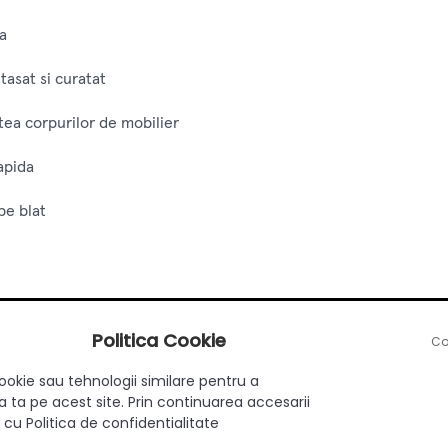
ra
tasat si curatat
atea corpurilor de mobilier
apida
pe blat
ie
Politica Cookie
Co
rdonat al bucatariei
ookie sau tehnologii similare pentru a
retinut
 ta pe acest site. Prin continuarea accesarii
 cu Politica de confidentialitate
 aerisit