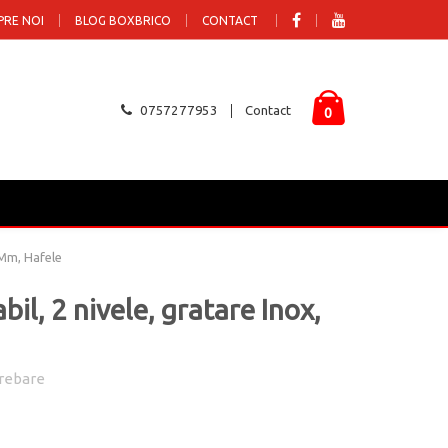
PRE NOI
BLOG BOXBRICO
CONTACT
0757277953
Contact
0
 Mm, Hafele
il, 2 nivele, gratare Inox,
rebare