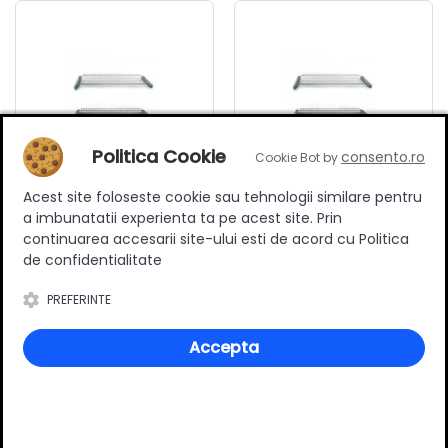
Politica Cookie
consento.ro
Cookie Bot by
Acest site foloseste cookie sau tehnologii similare pentru
a imbunatatii experienta ta pe acest site. Prin
Scurgator vase 2 nivele,
Scurgator vase 2 nivele,
continuarea accesarii site-ului esti de acord cu Politica
gratar inox, corp 800 mm,
gratar inox, corp 900 mm,
de confidentialitate
Inoxa
Inoxa
211.90 RON
226.90 RON
PREFERINTE
Adauga in cos
Adauga in cos
Accepta
Specificatii