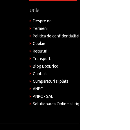
Utile
Informa
Despre noi
Adre
Bucu
Termeni
Politica de confidentialitate
Tele
075
Cookie
Retururi
Emai
come
Transport
Blog BoxBrico
CIF:
RO4
Contact
Cumparaturi si plata
ANPC
ANPC - SAL
Solutionarea Online a litigiilor