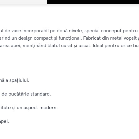
rul de vase incorporabil pe două nivele, special conceput pent
erind un design compact și funcțional. Fabricat din metal vopsit gr
ctarea apei, menținând blatul curat și uscat. Ideal pentru orice
ă a spațiului.
 de bucătărie standard.
litate și un aspect modern.
apei.