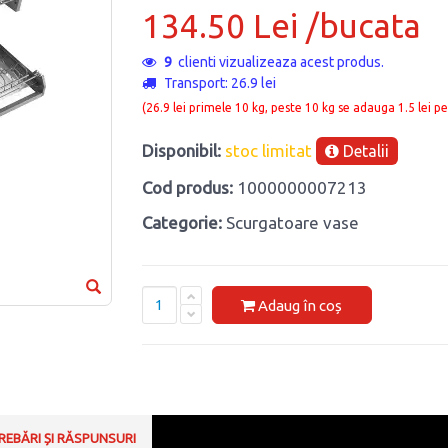
134.50 Lei /bucata
9
clienti vizualizeaza acest produs.
Transport: 26.9 lei
(26.9 lei primele 10 kg, peste 10 kg se adauga 1.5 lei pe
Disponibil:
stoc limitat
Detalii
Cod produs:
1000000007213
Categorie:
Scurgatoare vase
Adaug în coș
REBĂRI ȘI RĂSPUNSURI