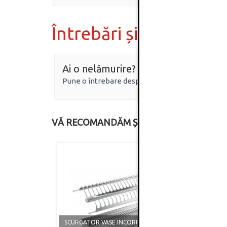
Întrebări și răspunsur
Ai o nelămurire?
Pune o întrebare despre produs.
VĂ RECOMANDĂM ȘI
SCURGATOR VASE INCORPORABIL,
SCURG