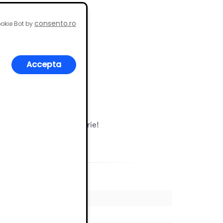
consento.ro
okie Bot by
Accepta
eală pentru orice gospodărie!