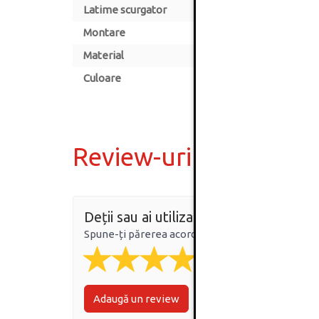
Latime scurgator
Montare
Material
Culoare
Review-uri
Deții sau ai utilizat produsul?
Spune-ți părerea acordând o nota produsului
Adaugă un review