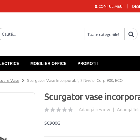
CONTUL MEU
DES
LECTRICE
MOBILIER OFFICE
PROMOȚII
toare Vase
Scurgator Vase Incorporabil, 2 Nivele, Corp 900, ECO
Scurgator vase incorpora
Adaugă review
|
Adaugă înt
SC900G