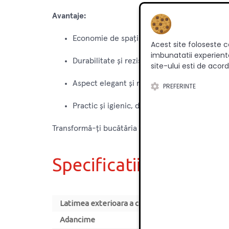
Avantaje:
Economie de spațiu datorită designului pe 
Acest site foloseste c
imbunatatii experienta
Durabilitate și rezistență datorită materiale
site-ului esti de acord
Aspect elegant și modern, potrivit pentru or
PREFERINTE
Practic și igienic, datorită tavitei de plasti
Transformă-ți bucătăria într-un spațiu organizat 
Specificatii
Latimea exterioara a corpului [mm]
Adancime