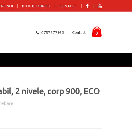
PRE NOI
BLOG BOXBRICO
CONTACT
0757277953
Contact
0
bil, 2 nivele, corp 900, ECO
rebare