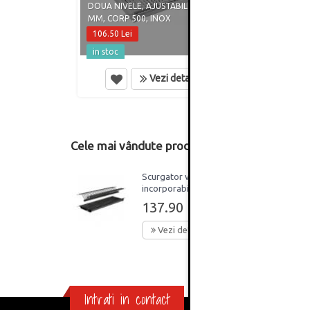
DOUA NIVELE, AJUSTABIL 430 - 480
DOUA 
MM, CORP 500, INOX
MM, C
106.50 Lei
131.5
in stoc
in st
Vezi detalii
Cele mai vândute produse din această catego
Scurgator vase inox,
incorporabil, 2 nivele,
pentru corp 600 mm,
137.90 Lei
negru
Vezi detalii
Intrati in contact