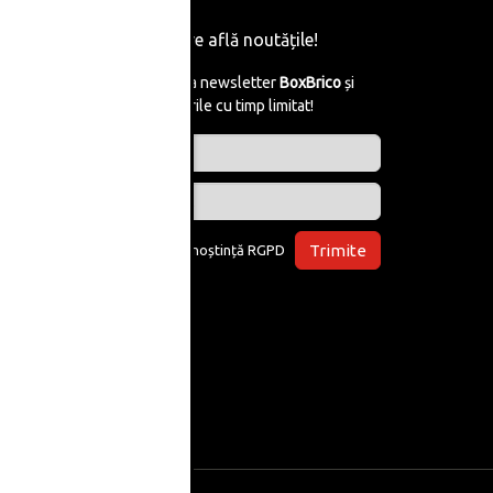
Fii primul care află noutățile!
Abonează-te la newsletter
BoxBrico
și
află de reducerile cu timp limitat!
Trimite
Am luat la cunoștință
RGPD