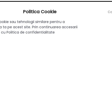
Politica Cookie
Co
două nivele.
ookie sau tehnologii similare pentru a
 ta pe acest site. Prin continuarea accesarii
lor de calitate.
 cu Politica de confidentialitate
ice stil de bucătărie.
c care colectează apa.
și eficient cu scurgătorul de vase pe două nivele ECO, soluția id
900 mm
Min: 290 mm - Max: 330 mm