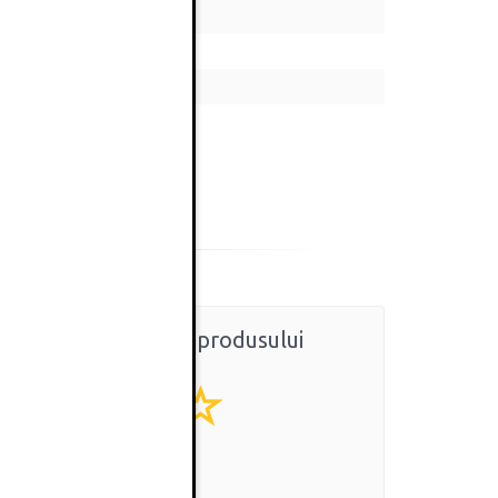
Ratingul general al produsului
0
(0 review-uri)