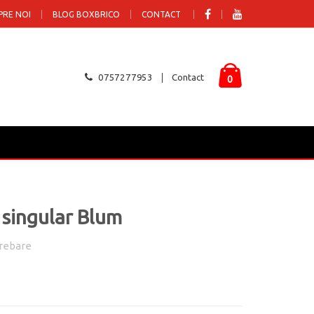
PRE NOI
BLOG BOXBRICO
CONTACT
0757277953
Contact
0
 singular Blum
rebare