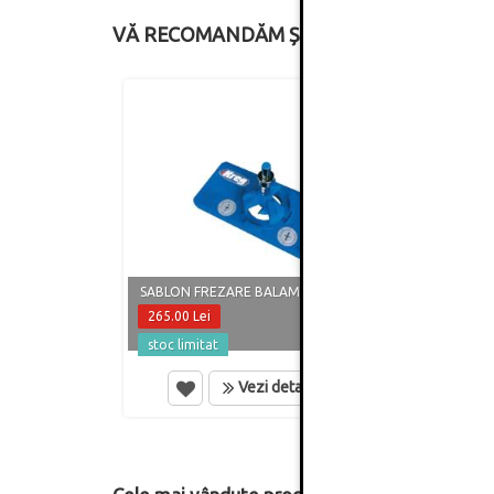
VĂ RECOMANDĂM ȘI
CĂRUC
UȘOR 
SABLON FREZARE BALAMA KREG
DEPO
265.00 Lei
496.7
stoc limitat
in st
Vezi detalii