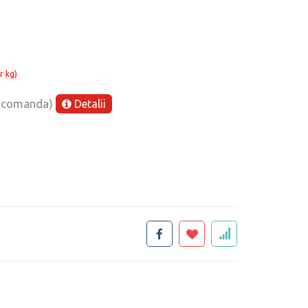
r kg)
e comanda)
Detalii