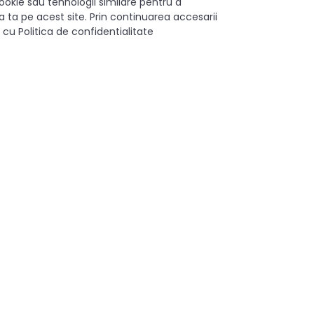
ookie sau tehnologii similare pentru a
 ta pe acest site. Prin continuarea accesarii
 cu Politica de confidentialitate
ulapuri
elungata
Metal/Plastic
Plastic