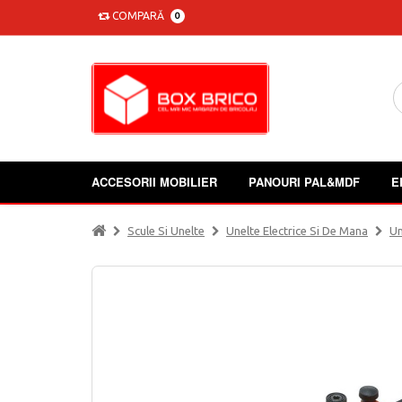
COMPARĂ
0
ACCESORII MOBILIER
PANOURI PAL&MDF
E
Scule Si Unelte
Unelte Electrice Si De Mana
Un