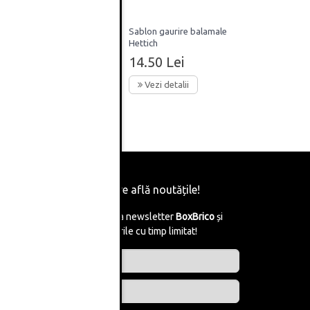
Sablon gaurire balamale
ndem,
Hettich
14.50 Lei
Vezi detalii
Fii primul care află noutățile!
Abonează-te la newsletter
BoxBrico
și
află de reducerile cu timp limitat!