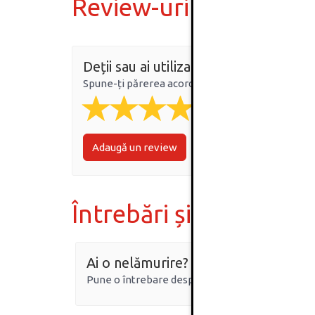
Review-uri
Deții sau ai utilizat produsul?
Spune-ți părerea acordând o nota produsului
Adaugă un review
Întrebări și răspunsur
Ai o nelămurire?
Pune o întrebare despre produs.