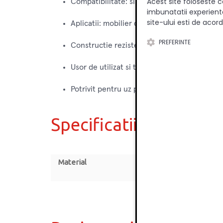
Acest site foloseste c
Compatibilitate: sisteme si accesorii BLUM
imbunatatii experienta
site-ului esti de acord
Aplicatii: mobilier de bucatarie, dressing, d
PREFERINTE
Constructie rezistenta pentru utilizare ind
Usor de utilizat si transportat
Potrivit pentru uz profesional si hobby
Specificatii
Material