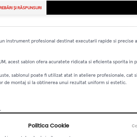
REBĂRI ȘI RĂSPUNSURI
 un instrument profesional destinat executarii rapide si precis
, acest sablon ofera acuratete ridicata si eficienta sporita in p
te, sablonul poate fi utilizat atat in ateliere profesionale, cat 
or de montaj si la obtinerea unui rezultat uniform si estetic.
r
Politica Cookie
tru feronerie
Co