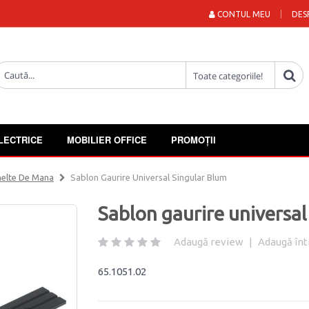
CONTUL MEU
DES
LECTRICE
MOBILIER OFFICE
PROMOȚII
elte De Mana
Sablon Gaurire Universal Singular Blum
Sablon gaurire universal
Adaugă review
|
Adaugă înt
65.1051.02