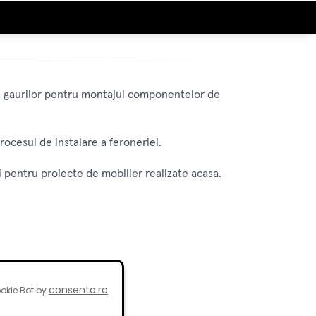
e a gaurilor pentru montajul componentelor de
rocesul de instalare a feroneriei.
si pentru proiecte de mobilier realizate acasa.
consento.ro
okie Bot by