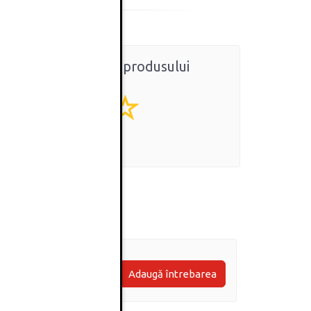
Ratingul general al produsului
0
(0 review-uri)
Adaugă întrebarea