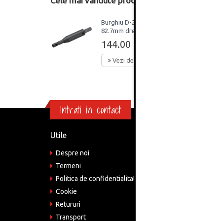
Cele mai vândute produse din această catego
Burghiu D-2.7mm L-
82.7mm dreapta
Minipress Blum
144.00 Lei
Vezi detalii
Intrati in contact
Utile
Informa
Despre noi
Adre
Bucu
Termeni
Politica de confidentialitate
Tele
075
Cookie
Retururi
Emai
come
Transport