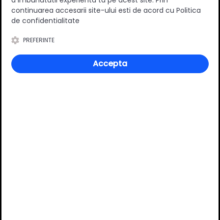
durabilitate si eficienta pe termen lung.
continuarea accesarii site-ului esti de acord cu Politica
de confidentialitate
Specificatii
PREFERINTE
Accepta
Material
Plastic
Review-uri
Deții sau ai utilizat produsul?
Spune-ți părerea acordând o nota produsului