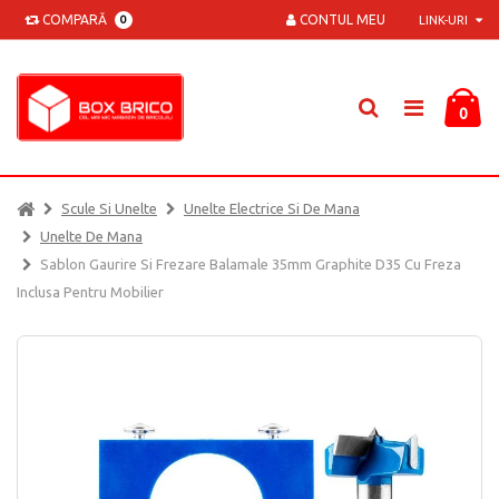
COMPARĂ
CONTUL MEU
0
LINK-URI
0
Scule Si Unelte
Unelte Electrice Si De Mana
Unelte De Mana
Sablon Gaurire Si Frezare Balamale 35mm Graphite D35 Cu Freza
Inclusa Pentru Mobilier