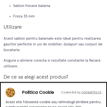
Sablon frezare balama
Freza 35 mm
Utilizare
Acest sablon pentru balamale este ideal pentru realizarea
gaurilor perfecte in usi de mobilier, dulapuri sau corpuri de
bucatarie.
Asigura o aliniere corecta si rezultate constante la fiecare
utilizare.
De ce sa alegi acest produs?
Setul Graphite D35 ofera un raport excelent intre pret si
Politica Cookie
consento.ro
Cookie Bot by
performanta, fiind o unealta esentiala pentru orice atelier.
Acest site foloseste cookie sau tehnologii similare pentru
Designul ergonomic si materialele de calitate garanteaza
a imbunatatii experienta ta pe acest site. Prin