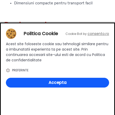
Dimensiuni compacte pentru transport facil
Review-uri
Politica Cookie
consento.ro
Cookie Bot by
Acest site foloseste cookie sau tehnologii similare pentru
Deții sau ai utilizat produsul?
a imbunatatii experienta ta pe acest site. Prin
Spune-ți părerea acordând o nota produsului
continuarea accesarii site-ului esti de acord cu Politica
de confidentialitate
PREFERINTE
Adaugă un review
Accepta
Ratingul general al produsului