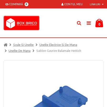
COMPARĂ
CONTUL MEU
0
LINK-URI
0
Scule Si Unelte
Unelte Electrice Si De Mana
Unelte De Mana
Sablon Gaurire Balamale Hettich