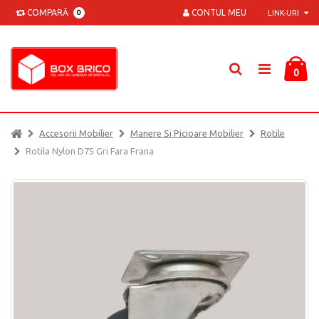
COMPARĂ
CONTUL MEU
0
LINK-URI
0
Accesorii Mobilier
Manere Si Picioare Mobilier
Rotile
Rotila Nylon D75 Gri Fara Frana