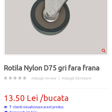
Rotila Nylon D75 gri fara frana
Adaugă review
|
Adaugă întrebare
13.50 Lei /bucata
7
clienti vizualizeaza acest produs.