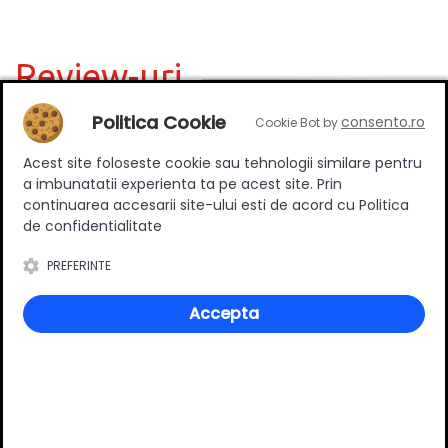
Review-uri
Politica Cookie
consento.ro
Cookie Bot by
Deții sau ai utilizat produsul?
Acest site foloseste cookie sau tehnologii similare pentru
a imbunatatii experienta ta pe acest site. Prin
Spune-ți părerea acordând o nota produsului
continuarea accesarii site-ului esti de acord cu Politica
de confidentialitate
PREFERINTE
Adaugă un review
Accepta
Ratingul general al produsului