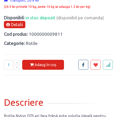
Transport: 26.9 lei
(26.9 lei primele 10 kg, peste 10 kg se adauga 1.5 lei per kg)
Disponibil:
in stoc depozit
(disponibil pe comanda)
Detalii
Cod produs:
1000000009811
Categorie:
Rotile
Adaug în coș
Descriere
Rotila Nylon D75 gri fara frână este soluția ideală pentru