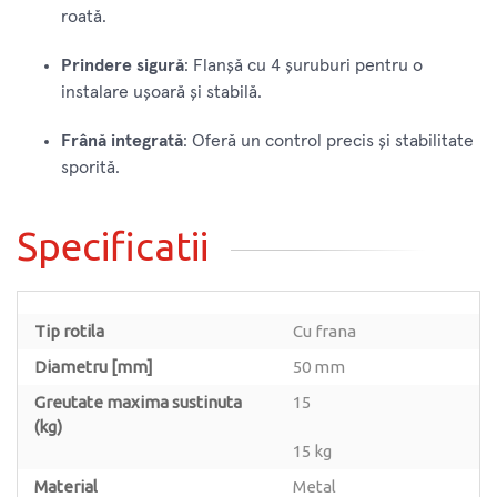
roată.
Prindere sigură
: Flanșă cu 4 șuruburi pentru o
instalare ușoară și stabilă.
Frână integrată
: Oferă un control precis și stabilitate
sporită.
Specificatii
Tip rotila
Cu frana
Diametru [mm]
50 mm
Greutate maxima sustinuta
15
(kg)
15 kg
Material
Metal