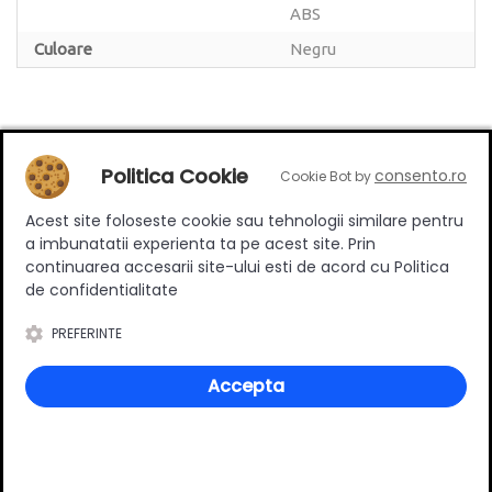
ABS
Culoare
Negru
Politica Cookie
consento.ro
Review-uri
Cookie Bot by
Acest site foloseste cookie sau tehnologii similare pentru
a imbunatatii experienta ta pe acest site. Prin
continuarea accesarii site-ului esti de acord cu Politica
Deții sau ai utilizat produsul?
de confidentialitate
Spune-ți părerea acordând o nota produsului
PREFERINTE
Accepta
Adaugă un review
Ratingul general al produsului