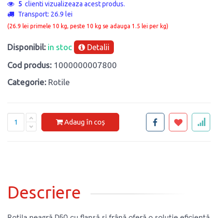
9
clienti vizualizeaza acest produs.
Transport: 26.9 lei
(26.9 lei primele 10 kg, peste 10 kg se adauga 1.5 lei per kg)
Disponibil:
in stoc
Detalii
Cod produs:
1000000007800
Categorie:
Rotile
Adaug în coș
Descriere
Rotila neagră D50 cu flanșă și frână oferă o soluție eficientă