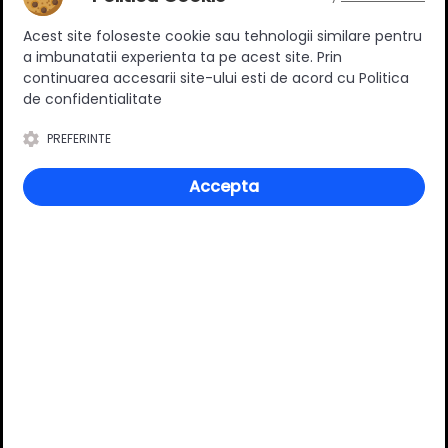
Ratingul general al produsului
Acest site foloseste cookie sau tehnologii similare pentru
a imbunatatii experienta ta pe acest site. Prin
continuarea accesarii site-ului esti de acord cu Politica
de confidentialitate
0
(0 review-uri)
PREFERINTE
Accepta
Întrebări și răspunsuri
Ai o nelămurire?
Pune o întrebare despre produs.
Adaugă întrebarea