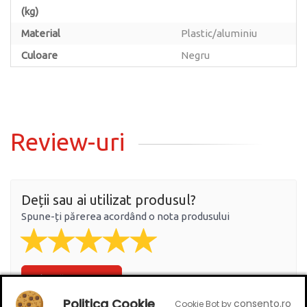
(kg)
Material
Plastic/aluminiu
Culoare
Negru
Review-uri
Deții sau ai utilizat produsul?
Spune-ți părerea acordând o nota produsului
Adaugă un review
Politica Cookie
consento.ro
Cookie Bot by