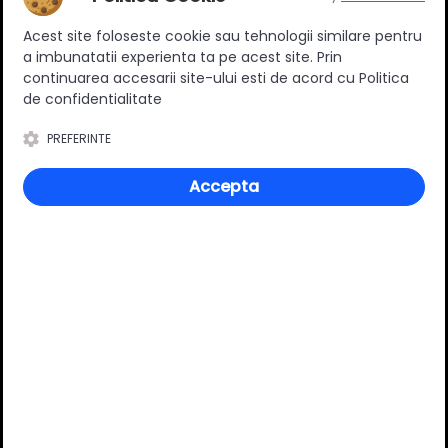
Ratingul general al produsului
Acest site foloseste cookie sau tehnologii similare pentru
a imbunatatii experienta ta pe acest site. Prin
continuarea accesarii site-ului esti de acord cu Politica
de confidentialitate
0
(0 review-uri)
PREFERINTE
Accepta
Întrebări și răspunsuri
Ai o nelămurire?
Pune o întrebare despre produs.
Adaugă întrebarea