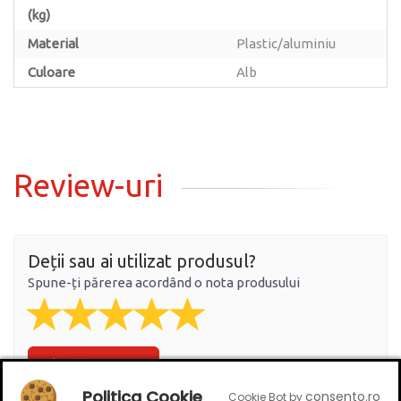
(kg)
Material
Plastic/aluminiu
Culoare
Alb
Review-uri
Deții sau ai utilizat produsul?
Spune-ți părerea acordând o nota produsului
Adaugă un review
Politica Cookie
consento.ro
Cookie Bot by