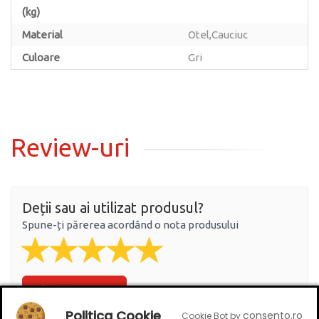
(kg)
Material
Otel,Cauciuc
Culoare
Gri
Review-uri
Deții sau ai utilizat produsul?
Spune-ți părerea acordând o nota produsului
Adaugă un review
Politica Cookie
consento.ro
Cookie Bot by