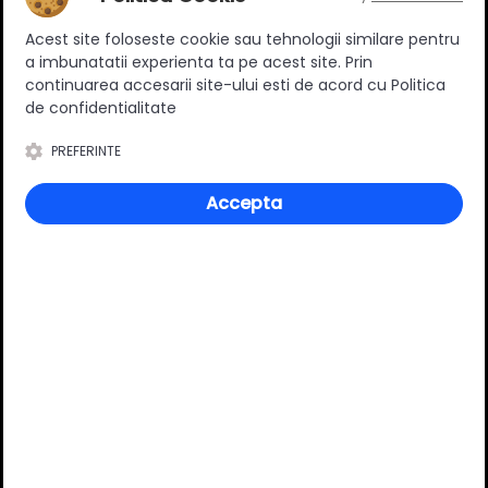
Ratingul general al produsului
Acest site foloseste cookie sau tehnologii similare pentru
a imbunatatii experienta ta pe acest site. Prin
continuarea accesarii site-ului esti de acord cu Politica
de confidentialitate
0
(0 review-uri)
PREFERINTE
Accepta
Întrebări și răspunsuri
Ai o nelămurire?
Pune o întrebare despre produs.
Adaugă întrebarea