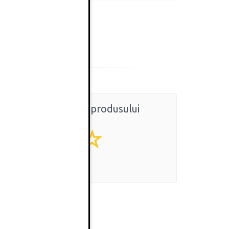
Ratingul general al produsului
0
(0 review-uri)