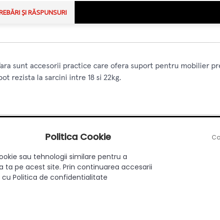
REBĂRI ȘI RĂSPUNSURI
 fara sunt accesorii practice care ofera suport pentru mobilier pr
t rezista la sarcini intre 18 si 22kg.
Politica Cookie
Co
Cu frana
ookie sau tehnologii similare pentru a
40
 ta pe acest site. Prin continuarea accesarii
 cu Politica de confidentialitate
55 mm
18
Plastic/aluminiu