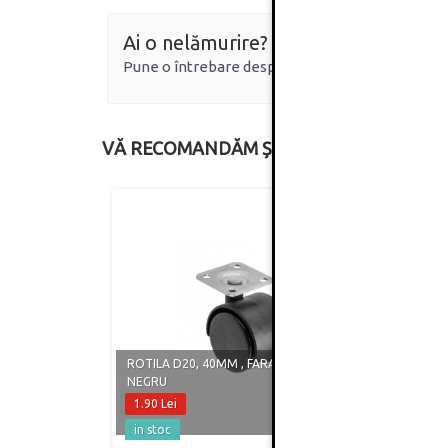
Ai o nelămurire?
Pune o întrebare despre produs.
VĂ RECOMANDĂM ȘI
ROTILA D20, 40MM , FARA FRANA,
ROTIL
NEGRU
NEGR
1.90 Lei
2.00 
in stoc
in st