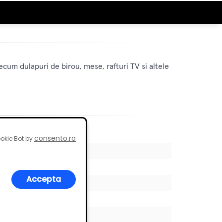
ecum dulapuri de birou, mese, rafturi TV si altele
consento.ro
okie Bot by
Accepta