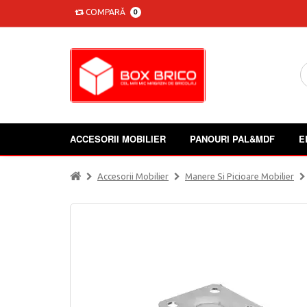
COMPARĂ
0
ACCESORII MOBILIER
PANOURI PAL&MDF
E
Accesorii Mobilier
Manere Si Picioare Mobilier