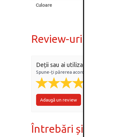
Culoare
Review-uri
Deții sau ai utilizat produsul?
Spune-ți părerea acordând o nota produsului
Adaugă un review
Întrebări și răspunsur