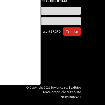
află de reducerile cu timp limitat!
Trimite
Am luat la cunoștință
RGPD
© Copyright 2026
boxbrico.ro
,
BoxBrico
Toate drepturile rezervate
NexyShop v.12