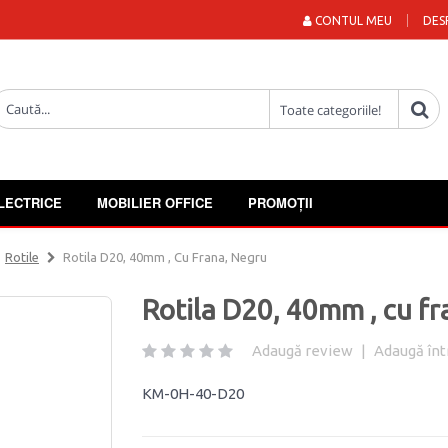
CONTUL MEU
DES
LECTRICE
MOBILIER OFFICE
PROMOȚII
Rotile
Rotila D20, 40mm , Cu Frana, Negru
Rotila D20, 40mm , cu fr
Adaugă review
|
Adaugă înt
KM-0H-40-D20