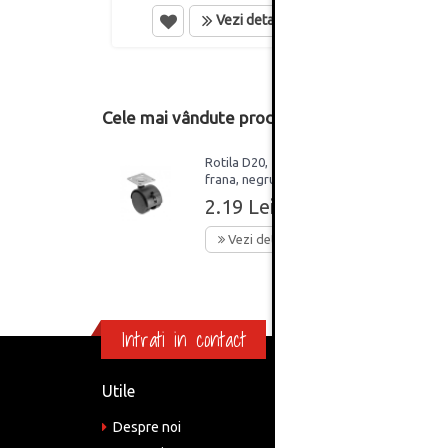
Vezi detalii
Cele mai vândute produse din această catego
Rotila D20, 40mm , cu
frana, negru
2.19 Lei
Vezi detalii
Intrati in contact
Utile
Informa
Despre noi
Adre