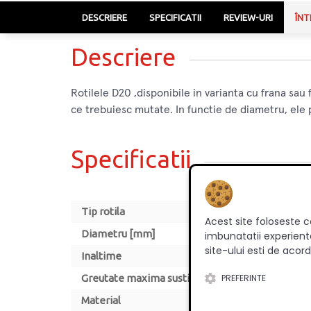
DESCRIERE
SPECIFICATII
REVIEW-URI
ÎNT
Descriere
Rotilele D20 ,disponibile in varianta cu frana sau
ce trebuiesc mutate. In functie de diametru, ele po
Specificatii
Tip rotila
Acest site foloseste c
Diametru [mm]
imbunatatii experienta
site-ului esti de acord
Inaltime
PREFERINTE
Greutate maxima sustinuta (kg)
Material