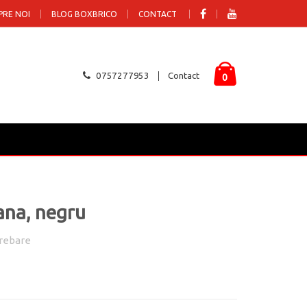
PRE NOI
BLOG BOXBRICO
CONTACT
0757277953
Contact
0
ana, negru
rebare