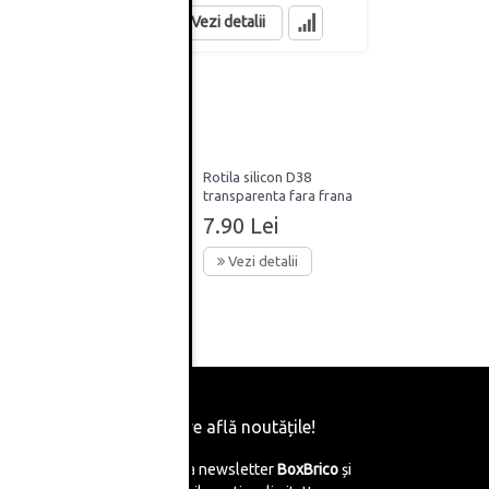
Vezi detalii
Rotila silicon D38
rana
transparenta fara frana
7.90 Lei
Vezi detalii
Fii primul care află noutățile!
Abonează-te la newsletter
BoxBrico
și