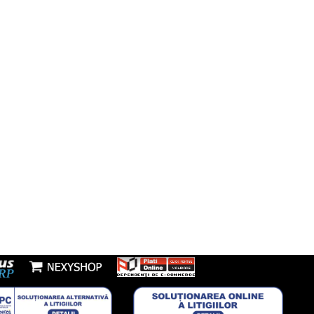
resti, Sos Morarilor, nr 4B, Bloc L
Instagram
fon:
7277953
Youtube
l:
nzi@boxbrico.ro
7448842