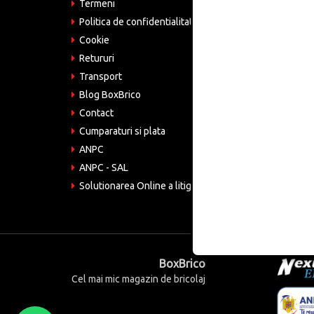
Bucu
Termeni
Politica de confidentialitate
Tele
075
Cookie
Retururi
Emai
come
Transport
Blog BoxBrico
CIF:
RO4
Contact
Cumparaturi si plata
ANPC
ANPC - SAL
Solutionarea Online a litigiilor
BoxBrico
Cel mai mic magazin de bricolaj