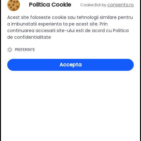
Adaugă un review
Politica Cookie
consento.ro
Cookie Bot by
Acest site foloseste cookie sau tehnologii similare pentru
Ratingul general al produsului
a imbunatatii experienta ta pe acest site. Prin
continuarea accesarii site-ului esti de acord cu Politica
de confidentialitate
PREFERINTE
0
(0 review-uri)
Accepta
Întrebări și răspunsuri
Ai o nelămurire?
Pune o întrebare despre produs.
Adaugă întrebarea