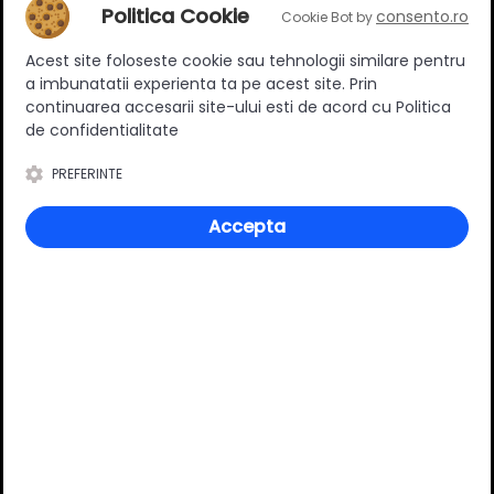
Adaugă un review
Politica Cookie
consento.ro
Cookie Bot by
Acest site foloseste cookie sau tehnologii similare pentru
Ratingul general al produsului
a imbunatatii experienta ta pe acest site. Prin
continuarea accesarii site-ului esti de acord cu Politica
de confidentialitate
PREFERINTE
0
(0 review-uri)
Accepta
Întrebări și răspunsuri
Ai o nelămurire?
Pune o întrebare despre produs.
Adaugă întrebarea