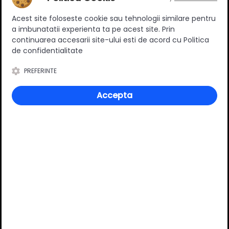
Ratingul general al produsului
Acest site foloseste cookie sau tehnologii similare pentru
a imbunatatii experienta ta pe acest site. Prin
continuarea accesarii site-ului esti de acord cu Politica
de confidentialitate
0
(0 review-uri)
PREFERINTE
Accepta
Întrebări și răspunsuri
Ai o nelămurire?
Pune o întrebare despre produs.
Adaugă întrebarea