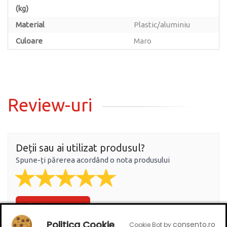
(kg)
Material
Plastic/aluminiu
Culoare
Maro
Review-uri
Deții sau ai utilizat produsul?
Spune-ți părerea acordând o nota produsului
Adaugă un review
Politica Cookie
consento.ro
Cookie Bot by