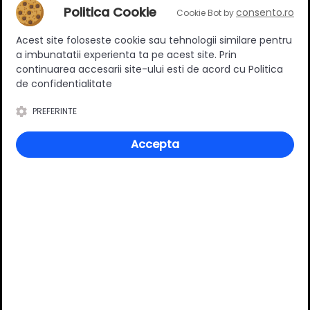
Politica Cookie
Adaugă un review
consento.ro
Cookie Bot by
Acest site foloseste cookie sau tehnologii similare pentru
a imbunatatii experienta ta pe acest site. Prin
Ratingul general al produsului
continuarea accesarii site-ului esti de acord cu Politica
de confidentialitate
PREFERINTE
0
(0 review-uri)
Accepta
Întrebări și răspunsuri
Ai o nelămurire?
Pune o întrebare despre produs.
Adaugă întrebarea