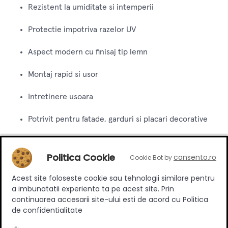
Rezistent la umiditate si intemperii
Protectie impotriva razelor UV
Aspect modern cu finisaj tip lemn
Montaj rapid si usor
Intretinere usoara
Potrivit pentru fatade, garduri si placari decorative
Alege riflajul PVC exterior Walnut Color pentru un design
contemporan, rezistenta pe termen lung si un aspect
Politica Cookie
consento.ro
Cookie Bot by
elegant inspirat de textura naturala a lemnului.
Acest site foloseste cookie sau tehnologii similare pentru
a imbunatatii experienta ta pe acest site. Prin
Produse complementare
continuarea accesarii site-ului esti de acord cu Politica
de confidentialitate