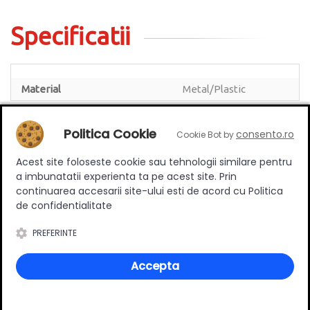
Specificatii
Material
Metal/Plastic
Politica Cookie
consento.ro
Cookie Bot by
Acest site foloseste cookie sau tehnologii similare pentru
Review-uri
a imbunatatii experienta ta pe acest site. Prin
continuarea accesarii site-ului esti de acord cu Politica
de confidentialitate
Deții sau ai utilizat produsul?
PREFERINTE
Spune-ți părerea acordând o nota produsului
Accepta