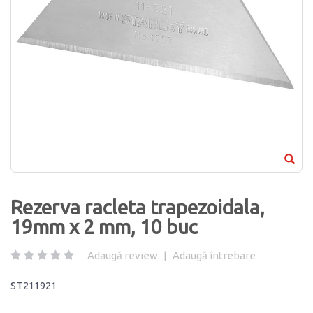
Rezerva racleta trapezoidala,
19mm x 2 mm, 10 buc
Adaugă review
|
Adaugă întrebare
ST211921