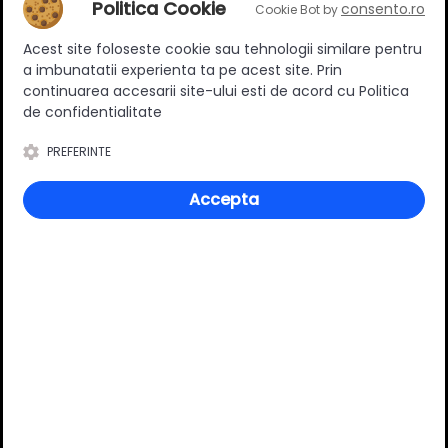
Politica Cookie
consento.ro
Cookie Bot by
Fiecare ramă este realizată cu precizie pentru a îndeplini
Acest site foloseste cookie sau tehnologii similare pentru
toate cerințele funcționale și estetice ale mobilierului.
a imbunatatii experienta ta pe acest site. Prin
Contactați-ne pentru a primi o ofertă personalizată!
continuarea accesarii site-ului esti de acord cu Politica
de confidentialitate
Specificatii
PREFERINTE
Accepta
Material
Aluminiu
Culoare
Alb
Lungime
Intre 400mm -
2400mm
Latime
Intre 400mm - 800mm