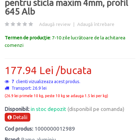
pentru sticla maxim 4mm, profil
645 Alb
Adaugă review
|
Adaugă întrebare
Termen de producție
: 7-10 zile lucrătoare de la achitarea
comenzi
177.94 Lei /bucata
7
clienti vizualizeaza acest produs.
Transport: 26.9 lei
(26.9 lei primele 10 kg, peste 10 kg se adauga 1.5 lei per kg)
Disponibil:
in stoc depozit
(disponibil pe comanda)
Detalii
Cod produs:
1000000012989
Brand:
Rame aluminiu