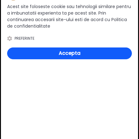
perfectă pentru îmbunătățirea funcționalității și esteticului
Acest site foloseste cookie sau tehnologii similare pentru
ușilor și ferestrelor, oferind durabilitate, confort și un
a imbunatatii experienta ta pe acest site. Prin
design modern.
continuarea accesarii site-ului esti de acord cu Politica
de confidentialitate
Specificatii
PREFERINTE
Accepta
Material
Aluminiu
Culoare
Alb
Lungime
2.5 m
Review-uri