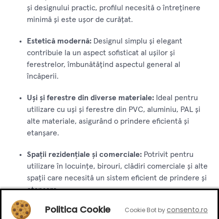
și designului practic, profilul necesită o întreținere
minimă și este ușor de curățat.
Estetică modernă:
Designul simplu și elegant
contribuie la un aspect sofisticat al ușilor și
ferestrelor, îmbunătățind aspectul general al
încăperii.
Uși și ferestre din diverse materiale:
Ideal pentru
utilizare cu uși și ferestre din PVC, aluminiu, PAL și
alte materiale, asigurând o prindere eficientă și
etanșare.
Spații rezidențiale și comerciale:
Potrivit pentru
utilizare în locuințe, birouri, clădiri comerciale și alte
spații care necesită un sistem eficient de prindere și
etanșare.
Politica Cookie
consento.ro
Cookie Bot by
Profilul mâner Y alb cu perie de 2,5 metri este soluția