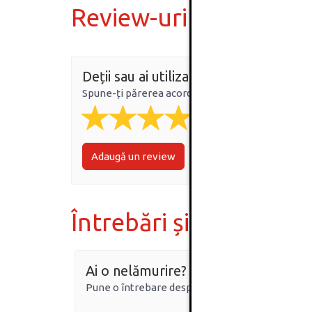
Review-uri
Deții sau ai utilizat produsul?
Spune-ți părerea acordând o nota produsului
Adaugă un review
Întrebări și răspunsur
Ai o nelămurire?
Pune o întrebare despre produs.