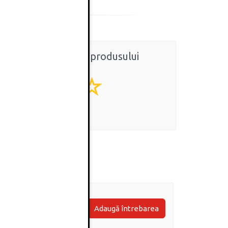
Ratingul general al produsului
0
(0 review-uri)
Adaugă întrebarea