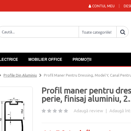
CONTUL MEU
DES
LECTRICE
MOBILIER OFFICE
PROMOȚII
Profile Din Aluminiu
Profil Maner Pentru Dressing, Model Y, Canal Pentru 
Profil maner pentru dres
perie, finisaj aluminiu, 2
Adaugă review
|
Adaugă înt