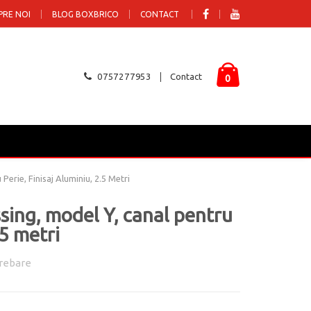
PRE NOI
BLOG BOXBRICO
CONTACT
0757277953
Contact
0
Perie, Finisaj Aluminiu, 2.5 Metri
sing, model Y, canal pentru
.5 metri
rebare