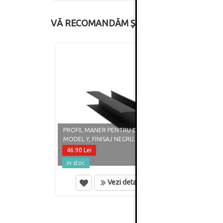
VĂ RECOMANDĂM ȘI
PROFI
PROFIL MANER PENTRU DRESSING,
MODEL
MODEL Y, FINISAJ NEGRU, 2.5 METRI
FINIS
46.90 Lei
46.90
in stoc
in st
Vezi detalii