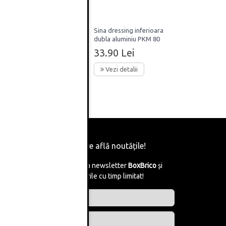
dare
Sina dressing inferioara
i
dubla aluminiu PKM 80
3m
33.90 Lei
Vezi detalii
Fii primul care află noutățile!
Abonează-te la newsletter
BoxBrico
și
află de reducerile cu timp limitat!