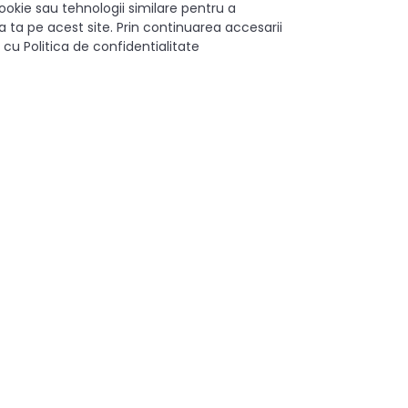
ookie sau tehnologii similare pentru a
 ta pe acest site. Prin continuarea accesarii
oluție practică pentru modernizarea dressingului tău.
 cu Politica de confidentialitate
urat și elegant, ideal pentru interioare moderne.
ideală pentru cei care caută un produs de calitate, care să ofere a
Aluminiu
Aluminiu
2.5 m