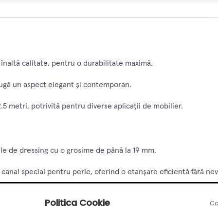
înaltă calitate, pentru o durabilitate maximă.
ugă un aspect elegant și contemporan.
.5 metri, potrivită pentru diverse aplicații de mobilier.
ile de dressing cu o grosime de până la 19 mm.
anal special pentru perie, oferind o etanșare eficientă fără nev
Politica Cookie
Co
igură o prindere confortabilă și un aspect minimalist.