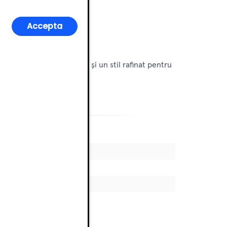
Accepta
tât funcționalitate, cât și un stil rafinat pentru