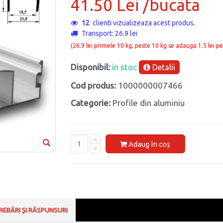
41.50 Lei /bucata
12
clienti vizualizeaza acest produs.
Transport: 26.9 lei
(26.9 lei primele 10 kg, peste 10 kg se adauga 1.5 lei pe
Disponibil:
in stoc
Detalii
Cod produs:
1000000007466
Categorie:
Profile din aluminiu
Adaug în coș
REBĂRI ȘI RĂSPUNSURI