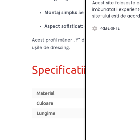
Acest site foloseste c
imbunatatii experienta
Montaj simplu:
Se instalează ușor, fiind o s
site-ului esti de acord
Aspect sofisticat:
Contribuie la un design c
PREFERINTE
Acest profil mâner „Y” din aluminiu este alegerea 
ușile de dressing.
Specificatii
Material
Culoare
Lungime