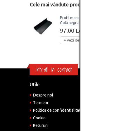
Cele mai vândute produse din această catego
Profil maner orizontal
Gola negru mat tip J 3 m
97.00 Lei
Vezi detalii
Intrati in contact
Utile
Informa
Despre noi
Adre
Bucu
Termeni
Politica de confidentialitate
Tele
075
Cookie
Retururi
Emai