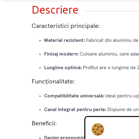
Descriere
Caracteristici principale:
Material rezistent:
Fabricat din aluminiu de 
Finisaj modern:
Culoare aluminiu, care ada
Lungime optimă:
Profilul are o lungime de 2
Funcționalitate:
Compatibilitate universală:
Ideal pentru uș
Canal integrat pentru perie:
Dispune de un c
Beneficii:
Design ergonomic:
Forma „Y” a mânerului as