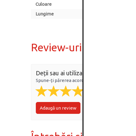
Culoare
Lungime
Review-uri
Deții sau ai utilizat produsul?
Spune-ți părerea acordând o nota produsului
Adaugă un review