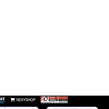
Facebook
să:
resti, Sos Morarilor, nr 4B, Bloc L
Instagram
fon:
7277953
Youtube
l:
nzi@boxbrico.ro
7448842