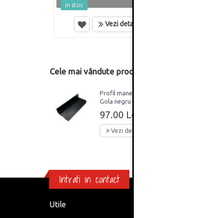
in stoc
in st
Vezi detalii
Cele mai vândute produse din această catego
Profil maner orizontal
Gola negru mat tip J 3 m
97.00 Lei
Vezi detalii
Intrati in contact
Utile
Informa