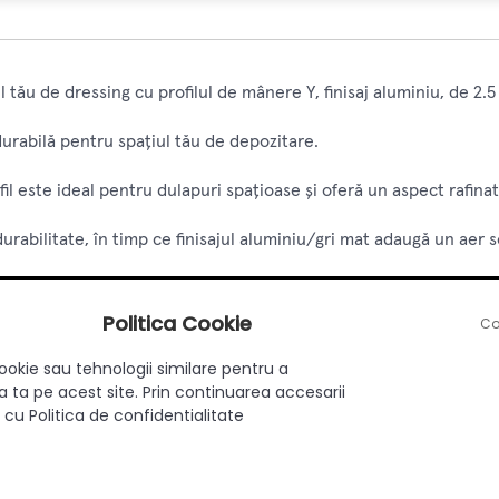
 tău de dressing cu profilul de mânere Y, finisaj aluminiu, de 2.5
urabilă pentru spațiul tău de depozitare.
il este ideal pentru dulapuri spațioase și oferă un aspect rafina
durabilitate, în timp ce finisajul aluminiu/gri mat adaugă un aer so
ru a completa perfect estetica modernă a camerei tale și pentru
Politica Cookie
Co
ookie sau tehnologii similare pentru a
 ta pe acest site. Prin continuarea accesarii
 cu Politica de confidentialitate
Aluminiu