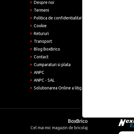
Despre noi
Adre
Bucu
Termeni
Politica de confidentialitate
Tele
075
Cookie
Retururi
Emai
come
Transport
Blog BoxBrico
CIF:
RO4
Contact
Cumparaturi si plata
ANPC
ANPC - SAL
Solutionarea Online a litigiilor
BoxBrico
Cel mai mic magazin de bricolaj