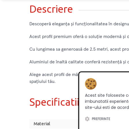
Descriere
Descoperă eleganța și funcționalitatea în designul
Acest profil premium oferă o soluție modernă și d
Cu lungimea sa generoasă de 2.5 metri, acest prof
Aluminiul de înaltă calitate conferă rezistență și 
Alege acest profil de mânere pentru dressing pent
spațiului tău.
Acest site foloseste c
Specificatii
imbunatatii experienta
site-ului esti de acord
PREFERINTE
Material