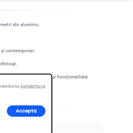
 metri din aluminiu.
t și contemporan.
fisticat.
 a aduce un plus de stil și funcționalitate
consento.ro
okie Bot by
Accepta