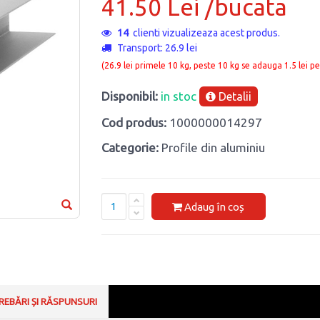
41.50 Lei /bucata
14
clienti vizualizeaza acest produs.
Transport: 26.9 lei
(26.9 lei primele 10 kg, peste 10 kg se adauga 1.5 lei pe
Disponibil:
in stoc
Detalii
Cod produs:
1000000014297
Categorie:
Profile din aluminiu
Adaug în coș
REBĂRI ȘI RĂSPUNSURI