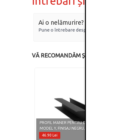
Întrebări și răspunsur
Ai o nelămurire?
Pune o întrebare despre produs.
VĂ RECOMANDĂM ȘI
PROFI
PROFIL MANER PENTRU DRESSING,
MODEL
MODEL Y, FINISAJ NEGRU, 2.5 METRI
FINIS
46.90 Lei
46.90