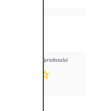
Ratingul general al produsului
0
(0 review-uri)