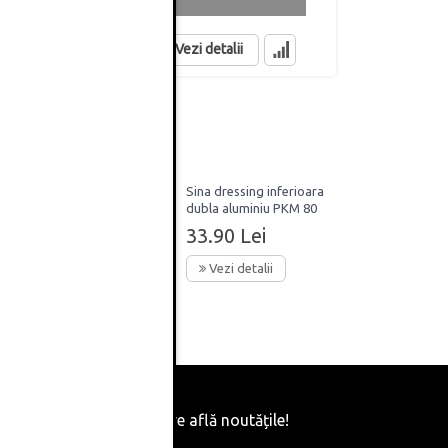
in stoc
in stoc
Vezi detalii
dare
Sina dressing inferioara
i
dubla aluminiu PKM 80
3m
33.90 Lei
Vezi detalii
Fii primul care află noutățile!