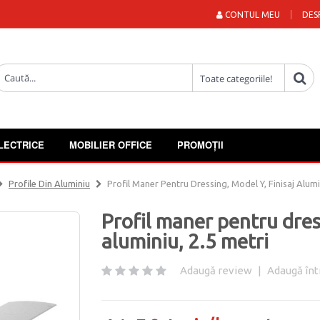
CONTUL MEU
DES
LECTRICE
MOBILIER OFFICE
PROMOȚII
Profile Din Aluminiu
Profil Maner Pentru Dressing, Model Y, Finisaj Alumi
Profil maner pentru dress
aluminiu, 2.5 metri
Adaugă review
|
Adaugă înt