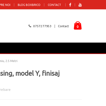
PRE NOI
BLOG BOXBRICO
CONTACT
0757277953
Contact
0
niu, 2.5 Metri
ing, model Y, finisaj
rebare