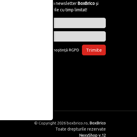
Abonează-te la newsletter
BoxBrico
și
află de reducerile cu timp limitat!
Trimite
Am luat la cunoștință
RGPD
© Copyright 2026
boxbrico.ro
,
BoxBrico
Toate drepturile rezervate
NexyShop v.12