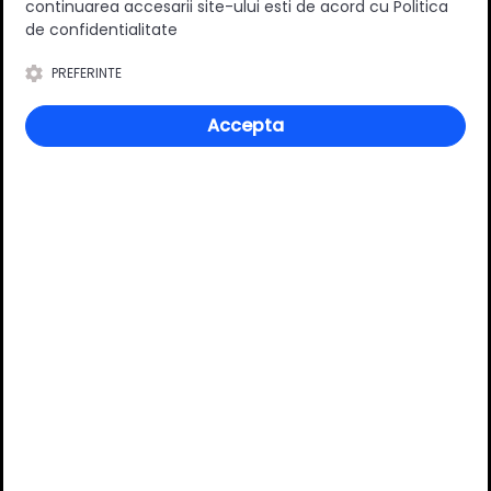
continuarea accesarii site-ului esti de acord cu Politica
de confidentialitate
Material
Aluminiu
PREFERINTE
Culoare
Maro
Accepta
Lungime
2.9 m
Review-uri
Deții sau ai utilizat produsul?
Spune-ți părerea acordând o nota produsului