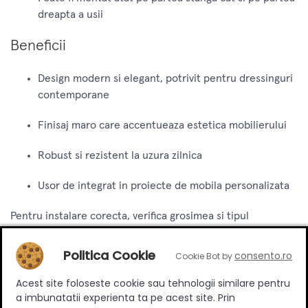
dreapta a usii
Beneficii
Design modern si elegant, potrivit pentru dressinguri
contemporane
Finisaj maro care accentueaza estetica mobilierului
Robust si rezistent la uzura zilnica
Usor de integrat in proiecte de mobila personalizata
Pentru instalare corecta, verifica grosimea si tipul
panourilor si asigura-te ca ai toate accesoriile necesare
pentru fixare.
Politica Cookie
consento.ro
Cookie Bot by
Acest site foloseste cookie sau tehnologii similare pentru
Specificatii
a imbunatatii experienta ta pe acest site. Prin