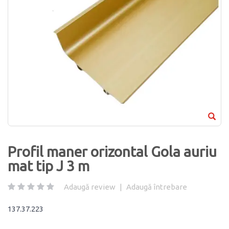
Profil maner orizontal Gola auriu
mat tip J 3 m
Adaugă review
|
Adaugă întrebare
137.37.223