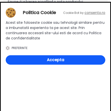
Spune-ți părerea acordând o nota produsului
Politica Cookie
consento.ro
Cookie Bot by
Acest site foloseste cookie sau tehnologii similare pentru
Adaugă un review
a imbunatatii experienta ta pe acest site. Prin
continuarea accesarii site-ului esti de acord cu Politica
de confidentialitate
Ratingul general al produsului
PREFERINTE
Accepta
0
(0 review-uri)
Întrebări și răspunsuri
Ai o nelămurire?