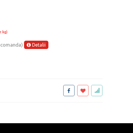
r kg)
e comanda)
Detalii