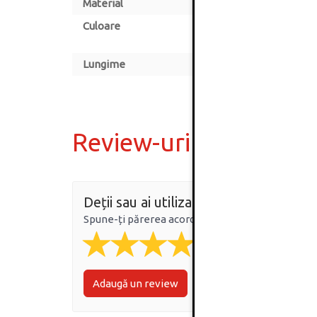
Material
Culoare
Lungime
Review-uri
Deții sau ai utilizat produsul?
Spune-ți părerea acordând o nota produsului
Adaugă un review