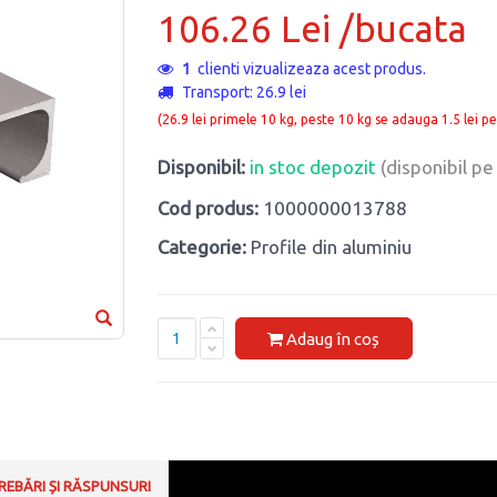
106.26 Lei /bucata
1
clienti vizualizeaza acest produs.
Transport: 26.9 lei
(26.9 lei primele 10 kg, peste 10 kg se adauga 1.5 lei pe
Disponibil:
in stoc depozit
(disponibil p
Cod produs:
1000000013788
Categorie:
Profile din aluminiu
Adaug în coș
REBĂRI ȘI RĂSPUNSURI