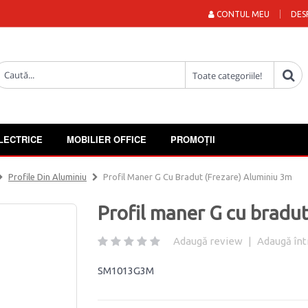
CONTUL MEU
DES
LECTRICE
MOBILIER OFFICE
PROMOȚII
Profile Din Aluminiu
Profil Maner G Cu Bradut (frezare) Aluminiu 3m
Profil maner G cu bradut
Adaugă review
|
Adaugă înt
SM1013G3M