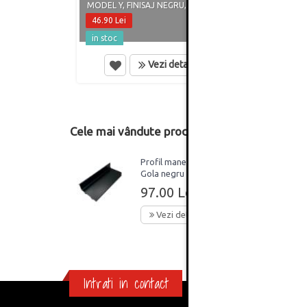
MODEL Y, FINISAJ NEGRU, 2.5 METRI
FINIS
46.90 Lei
46.90
in stoc
in st
Vezi detalii
Cele mai vândute produse din această catego
Profil maner orizontal
Gola negru mat tip J 3 m
97.00 Lei
Vezi detalii
Intrati in contact