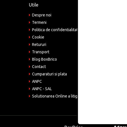
Utile
Informa
Despre noi
Adre
Bucu
Termeni
Politica de confidentialitate
Tele
075
Cookie
Retururi
Emai
come
Transport
Blog BoxBrico
CIF:
RO4
Contact
Cumparaturi si plata
ANPC
ANPC - SAL
Solutionarea Online a litigiilor