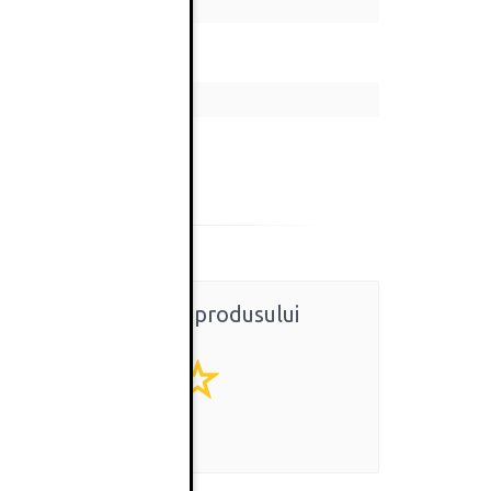
Ratingul general al produsului
0
(0 review-uri)