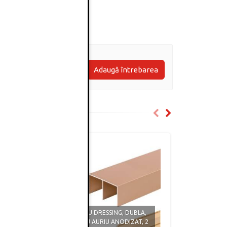
Adaugă întrebarea
KIT SINE PENTRU DRESSING, DUBLA,
KIT SINE PEN
ADOOR, FINISAJ AURIU ANODIZAT, 2
ADOOR, FINI