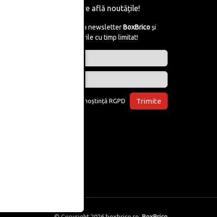
Fii primul care află noutățile!
Abonează-te la newsletter
BoxBrico
și
află de reducerile cu timp limitat!
Trimite
Am luat la cunoștință
RGPD
© Copyright 2026
boxbrico.ro
,
BoxBrico