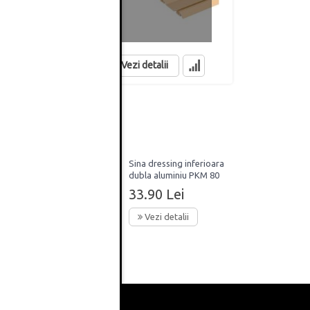
METRI, HAFELE
METRI, HAFE
199.90 Lei
299.50 Lei
in stoc
in stoc
Vezi detalii
dare
Sina dressing inferioara
i
dubla aluminiu PKM 80
3m
33.90 Lei
Vezi detalii