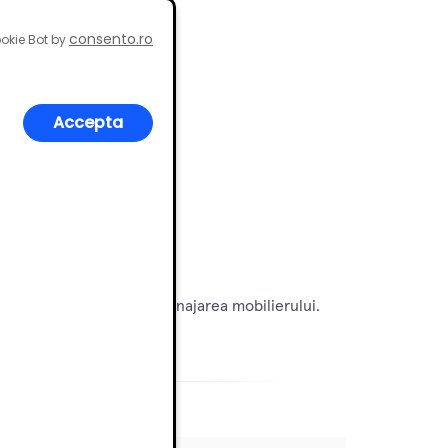
consento.ro
okie Bot by
Accepta
egant si ergonomic in amenajarea mobilierului.