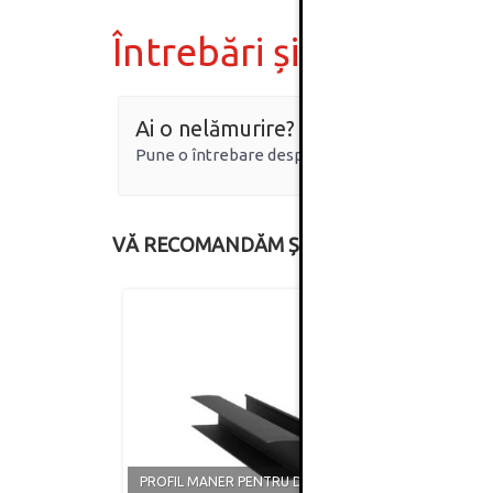
Întrebări și răspunsur
Ai o nelămurire?
Pune o întrebare despre produs.
VĂ RECOMANDĂM ȘI
PROFI
PROFIL MANER PENTRU DRESSING,
MODEL