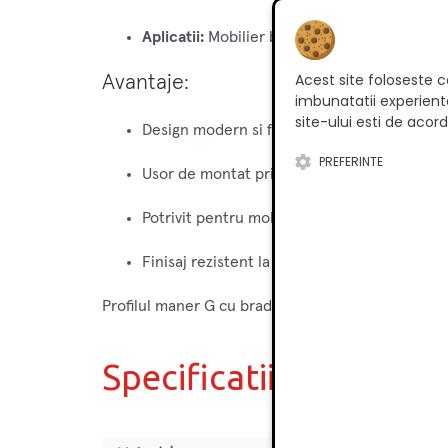
Aplicatii:
Mobilier bucatarie, dressing, dula
Acest site foloseste c
Avantaje:
imbunatatii experienta
site-ului esti de acord
Design modern si functional, fara manere viz
PREFERINTE
Usor de montat prin frezare in cantul frontu
Potrivit pentru mobilier la comanda sau pro
Finisaj rezistent la uzura si zgarieturi
Profilul maner G cu bradut frezabil aluminiu este
Specificatii