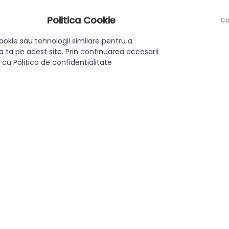
Politica Cookie
puri
Co
ookie sau tehnologii similare pentru a
 ta pe acest site. Prin continuarea accesarii
 cu Politica de confidentialitate
ibile
lui
iecte de design interior
 alegerea ideala pentru cei care doresc un aspect minimalist, el