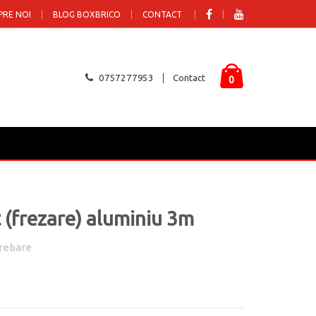
PRE NOI
BLOG BOXBRICO
CONTACT
0757277953
Contact
0
 (frezare) aluminiu 3m
rebare