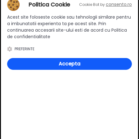
Adaugă un review
Politica Cookie
consento.ro
Cookie Bot by
Acest site foloseste cookie sau tehnologii similare pentru
Ratingul general al produsului
a imbunatatii experienta ta pe acest site. Prin
continuarea accesarii site-ului esti de acord cu Politica
de confidentialitate
PREFERINTE
0
(0 review-uri)
Accepta
Întrebări și răspunsuri
Ai o nelămurire?
Pune o întrebare despre produs.
Adaugă întrebarea