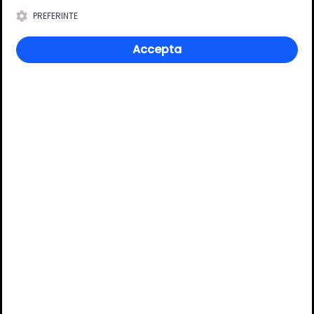
Lungime
3 m
PREFERINTE
Accepta
Review-uri
Deții sau ai utilizat produsul?
Spune-ți părerea acordând o nota produsului
Adaugă un review
Ratingul general al produsului