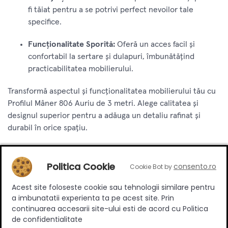
fi tăiat pentru a se potrivi perfect nevoilor tale
specifice.
Funcționalitate Sporită:
Oferă un acces facil și
confortabil la sertare și dulapuri, îmbunătățind
practicabilitatea mobilierului.
Transformă aspectul și funcționalitatea mobilierului tău cu
Profilul Mâner 806 Auriu de 3 metri. Alege calitatea și
designul superior pentru a adăuga un detaliu rafinat și
durabil în orice spațiu.
Specificatii
Politica Cookie
consento.ro
Cookie Bot by
Acest site foloseste cookie sau tehnologii similare pentru
a imbunatatii experienta ta pe acest site. Prin
Material
Aluminiu
continuarea accesarii site-ului esti de acord cu Politica
de confidentialitate
Culoare
Auriu