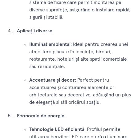
sisteme de fixare care permit montarea pe
diverse suprafețe, asigurând o instalare rapidă,
sigură și stabilă.
Aplicații diverse
:
Iluminat ambiental
: Ideal pentru crearea unei
atmosfere plăcute în locuințe, birouri,
restaurante, hoteluri și alte spații comerciale
sau rezidențiale.
Accentuare și decor
: Perfect pentru
accentuarea și conturarea elementelor
arhitecturale sau decorative, adăugând un plus
de eleganță și stil oricărui spațiu.
Economie de energie
:
Tehnologie LED eficientă
: Profilul permite
utilizarea benzilor LED, care oferă o iluminare