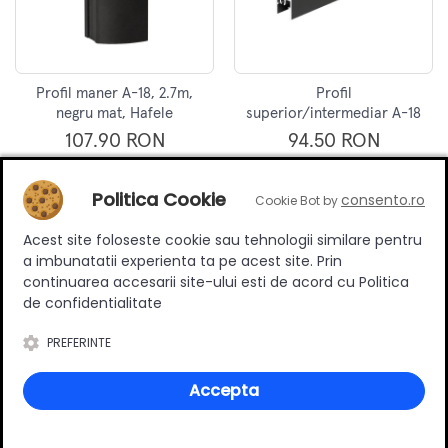
Profil maner A-18, 2.7m,
Profil
negru mat, Hafele
superior/intermediar A-18
/ H-18, 3m, negru mat,
107.90 RON
94.50 RON
Hafele
Adauga in cos
Adauga in cos
Politica Cookie
consento.ro
Cookie Bot by
Acest site foloseste cookie sau tehnologii similare pentru
a imbunatatii experienta ta pe acest site. Prin
continuarea accesarii site-ului esti de acord cu Politica
de confidentialitate
PREFERINTE
Accepta