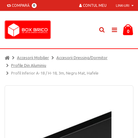
COMPARĂ
CONTUL MEU
0
LINK-URI
0
Accesorii Mobilier
Accesorii Dressing/dormitor
Profile Din Aluminiu
Profil Inferior A-18 / H-18, 3m, Negru Mat, Hafele