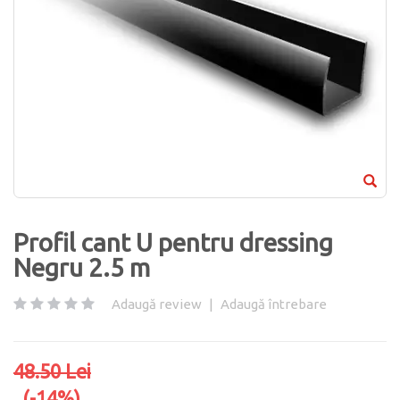
Profil cant U pentru dressing
Negru 2.5 m
Adaugă review
|
Adaugă întrebare
48.50 Lei
(-14%)