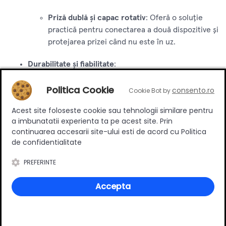
Priză dublă și capac rotativ
: Oferă o soluție
practică pentru conectarea a două dispozitive și
protejarea prizei când nu este în uz.
Durabilitate și fiabilitate
:
Construcție solidă
: Materialele de înaltă
Politica Cookie
consento.ro
Cookie Bot by
calitate asigură o durată lungă de viață și
Acest site foloseste cookie sau tehnologii similare pentru
rezistență la utilizare îndelungată.
a imbunatatii experienta ta pe acest site. Prin
continuarea accesarii site-ului esti de acord cu Politica
Priza TWIST 2 în culoare negru mat, pătrată, cu capac
de confidentialitate
rotativ dublă de 230V, este alegerea perfectă pentru cei
care doresc să combine estetica modernă cu
PREFERINTE
funcționalitatea practică. Cu un design elegant, materiale
durabile și o utilizare versatilă, această priză este ideală
Accepta
pentru a îmbunătăți orice spațiu, oferind o soluție practică
și estetică pentru gestionarea alimentării electrice. Fiabilă,
ușor de instalat și elegantă, priza TWIST 2 este alegerea