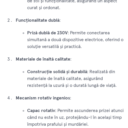
de stil și funcționalitate, asigurând un aspect
curat și ordonat.
Funcționalitate dublă
:
Priză dublă de 230V
: Permite conectarea
simultană a două dispozitive electrice, oferind o
soluție versatilă și practică.
Materiale de înaltă calitate
:
Construcție solidă și durabilă
: Realizată din
materiale de înaltă calitate, asigurând
rezistență la uzură și o durată lungă de viață.
Mecanism rotativ ingenios
:
Capac rotativ
: Permite ascunderea prizei atunci
când nu este în uz, protejându-l în același timp
împotriva prafului și murdăriei.