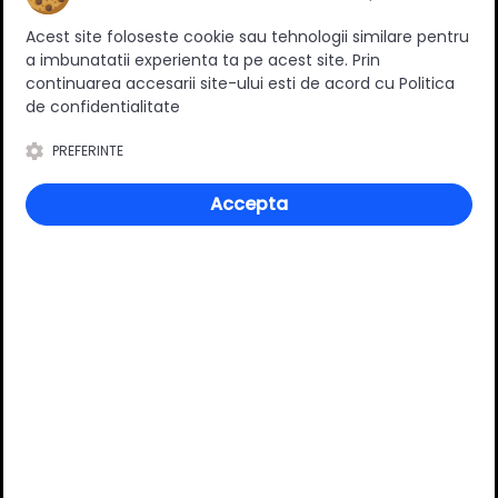
Ratingul general al produsului
Acest site foloseste cookie sau tehnologii similare pentru
a imbunatatii experienta ta pe acest site. Prin
continuarea accesarii site-ului esti de acord cu Politica
de confidentialitate
0
(0 review-uri)
PREFERINTE
Accepta
Întrebări și răspunsuri
Ai o nelămurire?
Pune o întrebare despre produs.
Adaugă întrebarea
VĂ RECOMANDĂM ȘI