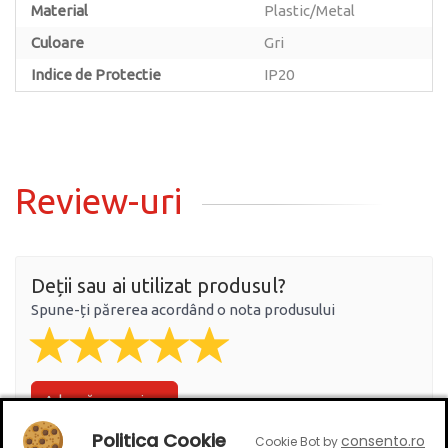
Material
Plastic/Metal
Culoare
Gri
Indice de Protectie
IP20
Review-uri
Deții sau ai utilizat produsul?
Spune-ți părerea acordând o nota produsului
Adaugă un review
Politica Cookie
consento.ro
Cookie Bot by